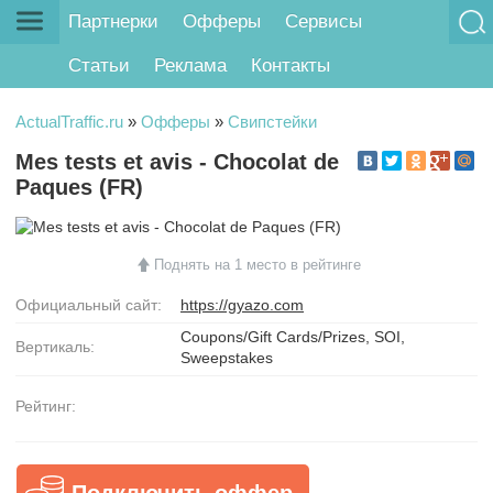
Партнерки
Офферы
Сервисы
Статьи
Реклама
Контакты
ActualTraffic.ru
»
Офферы
»
Свипстейки
Mes tests et avis - Chocolat de
Paques (FR)
Поднять на 1 место в рейтинге
Официальный сайт:
https://gyazo.com
Coupons/Gift Cards/Prizes, SOI,
Вертикаль:
Sweepstakes
Рейтинг:
Подключить оффер