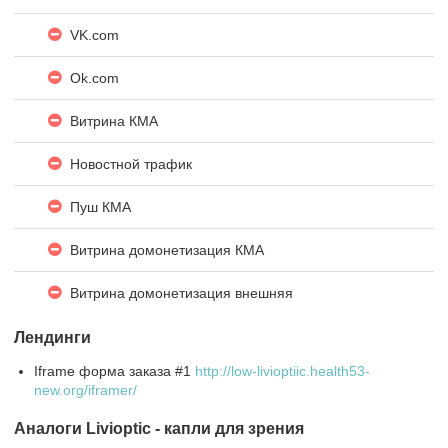
VK.com
Ok.com
Витрина КМА
Новостной трафик
Пуш КМА
Витрина домонетизация КМА
Витрина домонетизация внешняя
Лендинги
Iframe форма заказа #1
http://low-livioptiic.health53-
new.org/iframer/
Аналоги Livioptic - капли для зрения