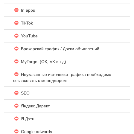
In apps
TikTok
YouTube
Брокерский трафик / Доски объявлений
MyTarget (OK, VK и т.д)
Неуказанные источники трафика необходимо
согласовать с менеджером
SEO
Яндекc.Директ
Я.Дзен
Google adwords