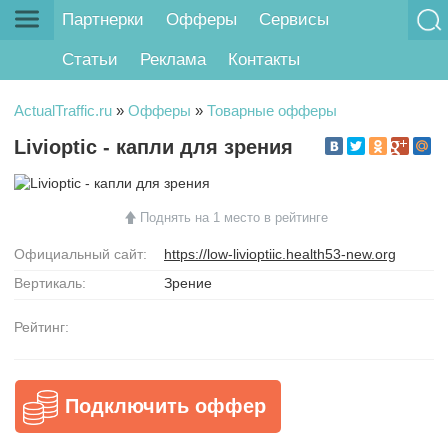
Партнерки
Офферы
Сервисы
Статьи
Реклама
Контакты
ActualTraffic.ru
»
Офферы
»
Товарные офферы
Livioptic - капли для зрения
Поднять на 1 место в рейтинге
Официальный сайт:
https://low-livioptiic.health53-new.org
Вертикаль:
Зрение
Рейтинг:
Подключить оффер