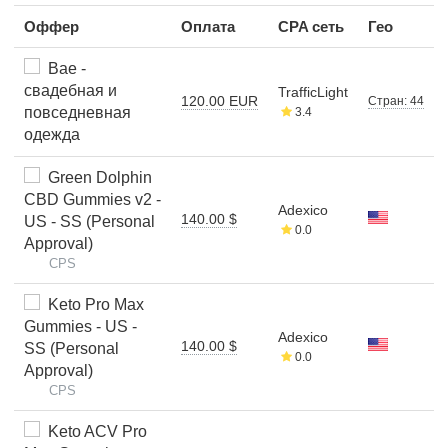
Оффер
Оплата
CPA сеть
Гео
Bae -
свадебная и
TrafficLight
120.00 EUR
Стран: 44
повседневная
3.4
одежда
Green Dolphin
CBD Gummies v2 -
Adexico
140.00 $
US - SS (Personal
0.0
Approval)
CPS
Keto Pro Max
Gummies - US -
Adexico
140.00 $
SS (Personal
0.0
Approval)
CPS
Keto ACV Pro