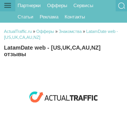
Партнерки
Офферы
Сервисы
Статьи
Реклама
Контакты
ActualTraffic.ru
»
Офферы
»
Знакомства
»
LatamDate web -
[US,UK,CA,AU,NZ]
LatamDate web - [US,UK,CA,AU,NZ]
отзывы