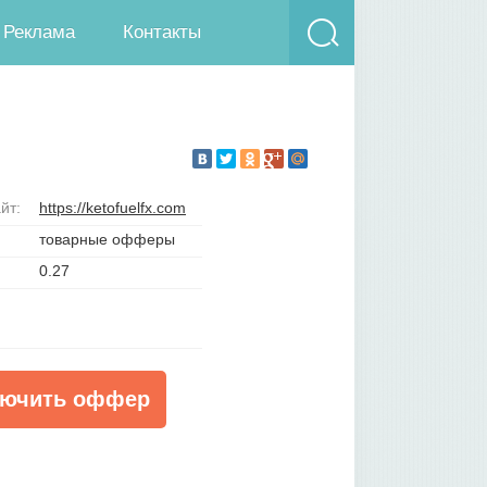
Реклама
Контакты
йт:
https://ketofuelfx.com
товарные офферы
0.27
ючить оффер