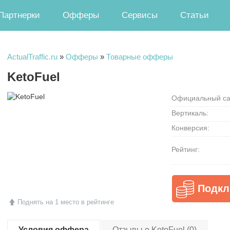
Партнерки
Офферы
Сервисы
Статьи
ActualTraffic.ru
»
Офферы
»
Товарные офферы
KetoFuel
Официальный са
Вертикаль:
Конверсия:
Рейтинг:
Подкл
Поднять на 1 место в рейтинге
Условия оффера
Отзывы о KetoFuel (0)