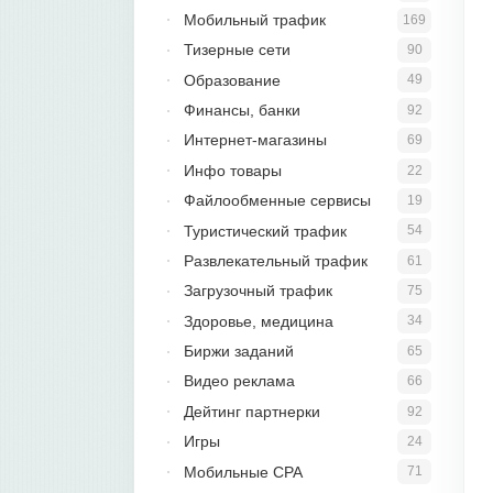
Мобильный трафик
169
Тизерные сети
90
Образование
49
Финансы, банки
92
Интернет-магазины
69
Инфо товары
22
Файлообменные сервисы
19
Туристический трафик
54
Развлекательный трафик
61
Загрузочный трафик
75
Здоровье, медицина
34
Биржи заданий
65
Видео реклама
66
Дейтинг партнерки
92
Игры
24
Мобильные CPA
71