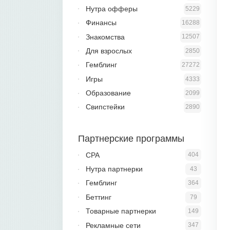
Нутра офферы
5229
Финансы
16288
Знакомства
12507
Для взрослых
2850
Гемблинг
27272
Игры
4333
Образование
2099
Свипстейки
2890
Партнерские программы
CPA
404
Нутра партнерки
43
Гемблинг
364
Беттинг
79
Товарные партнерки
149
Рекламные сети
347