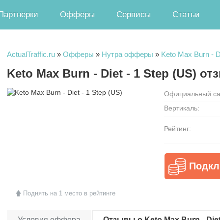
Партнерки
Офферы
Сервисы
Статьи
ActualTraffic.ru
»
Офферы
»
Нутра офферы
»
Keto Max Burn - D
Keto Max Burn - Diet - 1 Step (US) о
Официальный са
Вертикаль:
Рейтинг:
Подкл
Поднять на 1 место в рейтинге
Условия оффера
Отзывы о Keto Max Burn - Diet 