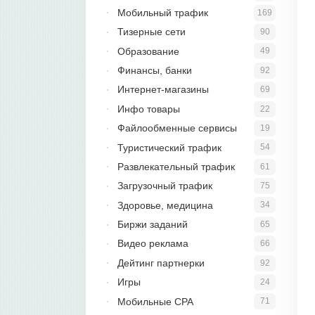
Мобильный трафик
169
Тизерные сети
90
Образование
49
Финансы, банки
92
Интернет-магазины
69
Инфо товары
22
Файлообменные сервисы
19
Туристический трафик
54
Развлекательный трафик
61
Загрузочный трафик
75
Здоровье, медицина
34
Биржи заданий
65
Видео реклама
66
Дейтинг партнерки
92
Игры
24
Мобильные CPA
71