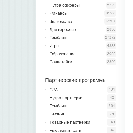
Нутра офферы
5229
Финансы
16288
Знакомства
12507
Для взрослых
2850
Гемблинг
27272
Игры
4333
Образование
2099
Свипстейки
2890
Партнерские программы
CPA
404
Нутра партнерки
43
Гемблинг
364
Беттинг
79
Товарные партнерки
149
Рекламные сети
347