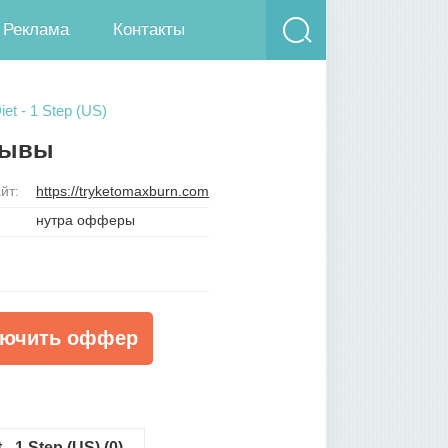
Реклама
Контакты
iet - 1 Step (US)
тзывы
йт:
https://tryketomaxburn.com
нутра офферы
ючить оффер
- 1 Step (US) (0)