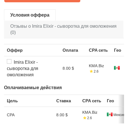
Условия оффера
Отзывы о Imira Elixir - сыворотка для омоложения
(0)
Оффер
Оплата
CPA сеть
Гео
Imira Elixir -
KMA.Biz
сыворотка для
8.00 $
2.6
омоложения
Оплачиваемые действия
Цель
Ставка
CPA сеть
Гео
KMA.Biz
CPA
8.00 $
Мексика
2.6