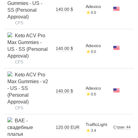
Gummies - US -
Adexico
140.00 $
SS (Personal
0.0
Approval)
CPS
Keto ACV Pro
Max Gummies -
Adexico
140.00 $
US - SS (Personal
0.0
Approval)
CPS
Keto ACV Pro
Max Gummies - v2
- US - SS
Adexico
140.00 $
0.0
(Personal
Approval)
CPS
BAE -
TrafficLight
свадебные
120.00 EUR
Стран: 44
3.4
платья