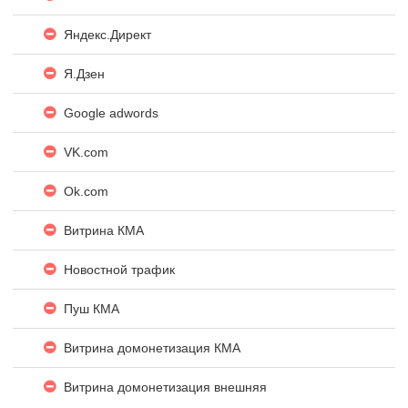
Яндекc.Директ
Я.Дзен
Google adwords
VK.com
Ok.com
Витрина КМА
Новостной трафик
Пуш КМА
Витрина домонетизация КМА
Витрина домонетизация внешняя