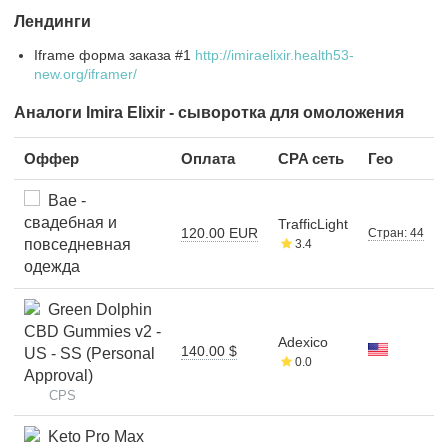
Лендинги
Iframe форма заказа #1
http://imiraelixir.health53-
new.org/iframer/
Аналоги Imira Elixir - сыворотка для омоложения
Оффер
Оплата
CPA сеть
Гео
Bae -
свадебная и
TrafficLight
120.00 EUR
Стран: 44
повседневная
3.4
одежда
Green Dolphin
CBD Gummies v2 -
Adexico
140.00 $
US - SS (Personal
0.0
Approval)
CPS
Keto Pro Max