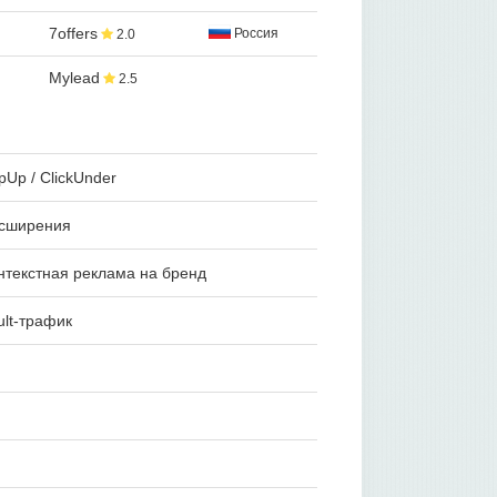
7offers
Россия
2.0
Mylead
2.5
Up / ClickUnder
сширения
текстная реклама на бренд
lt-трафик