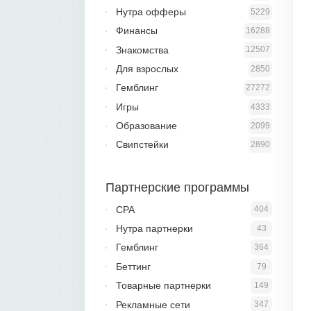
Нутра офферы
5229
Финансы
16288
Знакомства
12507
Для взрослых
2850
Гемблинг
27272
Игры
4333
Образование
2099
Свипстейки
2890
Партнерские программы
CPA
404
Нутра партнерки
43
Гемблинг
364
Беттинг
79
Товарные партнерки
149
Рекламные сети
347