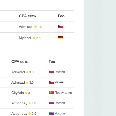
CPA сеть
Гео
Admitad
3.0
Mylead
2.5
CPA сеть
Гео
Admitad
Россия
3.0
Admitad
Чехия
3.0
CityAds
Португалия
3.3
Actionpay
Россия
1.0
Actionpay
Россия
1.0