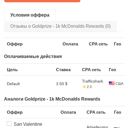
Условия оффера
Отзывы о Goldprize - 1k McDonalds Rewards (0)
Оффер
Оплата
CPA сеть
Гео
Оплачиваемые действия
Цель
Ставка
CPA сеть
Гео
Trafficshark
Default
3.50 $
США
2.3
Аналоги Goldprize - 1k McDonalds Rewards
Оффер
Оплата
CPA сеть
Гео
San Valentine
Adsellerator