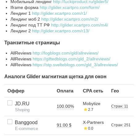
Мобильный лендинг
http://luckiproduct.ru/glider5/
Iframe форма
http://glider.xcartpro.com/form/
Лендинг 1
http://glider.xcartpro.com/r1/
Лендинг моб 2
http://glider.xcartpro.com/m2/
Лендинг под ТТ РФ
http://glider.xcartpro.com/m4/
Лендинг 2
http://glider.xcartpro.com/r13/
Транзитные страницы
AllReviews
http://fogblogs.com/gld/allreviews/
AllReviews
https://giftedblogs.com/gld_2/allreviews/
AllReviews
https://stp.svelteblogs.com/gld_3/allreviews/
Аналоги Glider магнитная щетка для окон
Оффер
Оплата
CPA сеть
Гео
JD.RU
Mobytize
100.00%
Стран: 11
Shoping
2.7
Banggood
X-Partners
91.00 $
Стран: 251
E-commerce
0.0