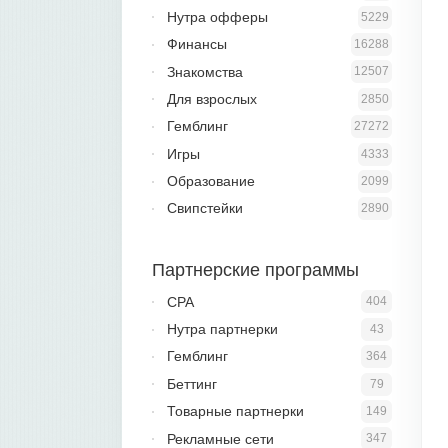
Нутра офферы
5229
Финансы
16288
Знакомства
12507
Для взрослых
2850
Гемблинг
27272
Игры
4333
Образование
2099
Свипстейки
2890
Партнерские программы
CPA
404
Нутра партнерки
43
Гемблинг
364
Беттинг
79
Товарные партнерки
149
Рекламные сети
347