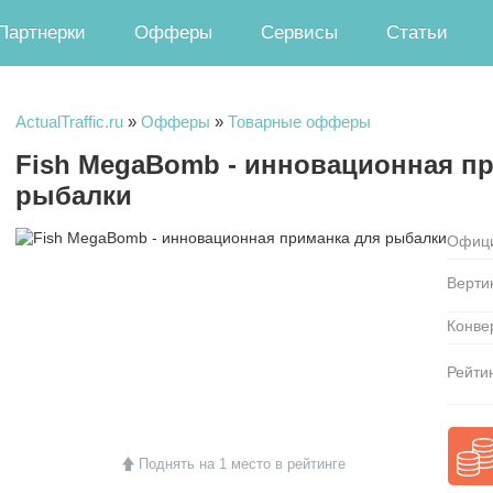
Партнерки
Офферы
Сервисы
Статьи
ActualTraffic.ru
»
Офферы
»
Товарные офферы
Fish MegaBomb - инновационная п
рыбалки
Офици
Верти
Конве
Рейтин
Поднять на 1 место в рейтинге