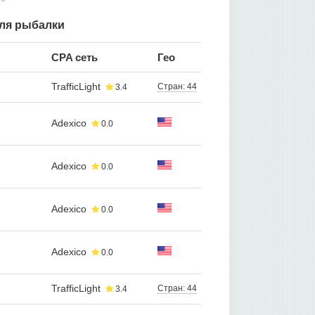
для рыбалки
CPA сеть
Гео
TrafficLight
Стран: 44
3.4
Adexico
0.0
Adexico
0.0
Adexico
0.0
Adexico
0.0
TrafficLight
Стран: 44
3.4