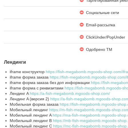
Таргетированная рек
Социальные сети
Email-рассылка
ClickUnder/PopUnder
Одобрено ТМ
Лендинги
iframe конструктор
https://fish-megabomb.mgoods-shop.com/ifra
iframe форма заказа
https://fish-megabomb.mgoods-shop.com/i
iframe форма заказа без доп информации
https://fish-megab
iframe форма с реквизитами
https://fish-megabomb.mgoods-sh
Лендинг A
https://a-fish-megabomb.mgoods-shop.com/
Лендинг A (версия 2)
https://a-fish-megabomb.mgoods-shop.co
Мобильная форма заказа
https://fish-megabomb.mgoods-shop
Мобильный лендинг
https://m-fish-megabomb.mgoods-shop.co
Мобильный лендинг A
https://ma-fish-megabomb.mgoods-shop
Мобильный лендинг B
https://mb-fish-megabomb.mgoods-shop
Мобильный лендинг C
https://mc-fish-megabomb.mgoods-shop