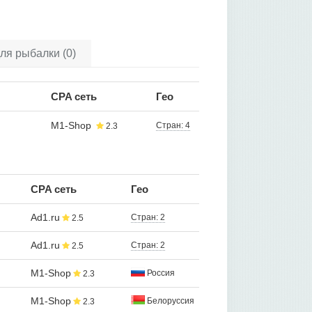
ля рыбалки (0)
CPA сеть
Гео
M1-Shop
Стран: 4
2.3
CPA сеть
Гео
Ad1.ru
Стран: 2
2.5
Ad1.ru
Стран: 2
2.5
M1-Shop
Россия
2.3
M1-Shop
Белоруссия
2.3