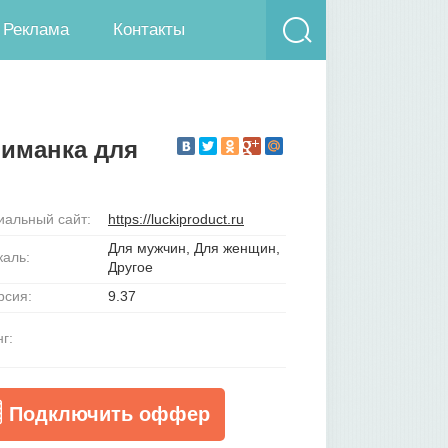
Реклама
Контакты
риманка для
альный сайт:
https://luckiproduct.ru
Для мужчин, Для женщин,
каль:
Другое
рсия:
9.37
г:
Подключить оффер