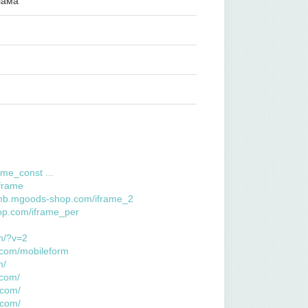
лама
me_const ...
frame
omb.mgoods-shop.com/iframe_2
op.com/iframe_per
m/?v=2
.com/mobileform
m/
.com/
.com/
.com/