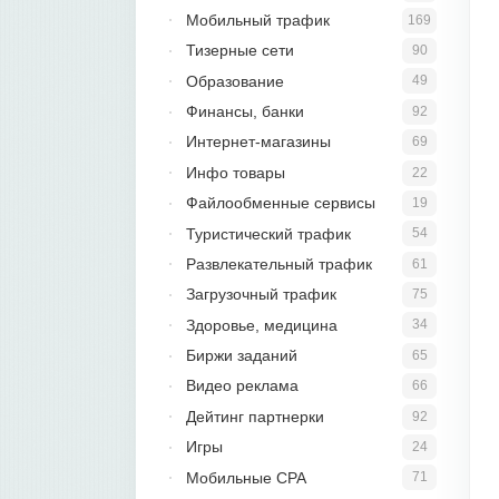
Мобильный трафик
169
Тизерные сети
90
Образование
49
Финансы, банки
92
Интернет-магазины
69
Инфо товары
22
Файлообменные сервисы
19
Туристический трафик
54
Развлекательный трафик
61
Загрузочный трафик
75
Здоровье, медицина
34
Биржи заданий
65
Видео реклама
66
Дейтинг партнерки
92
Игры
24
Мобильные CPA
71