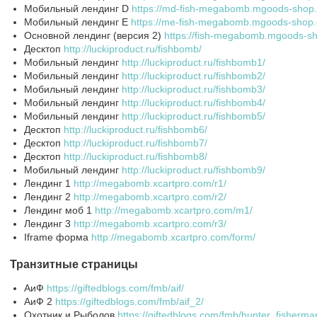
Мобильный лендинг D
https://md-fish-megabomb.mgoods-shop
Мобильный лендинг E
https://me-fish-megabomb.mgoods-shop
Основной лендинг (версия 2)
https://fish-megabomb.mgoods-s
Десктоп
http://luckiproduct.ru/fishbomb/
Мобильный лендинг
http://luckiproduct.ru/fishbomb1/
Мобильный лендинг
http://luckiproduct.ru/fishbomb2/
Мобильный лендинг
http://luckiproduct.ru/fishbomb3/
Мобильный лендинг
http://luckiproduct.ru/fishbomb4/
Мобильный лендинг
http://luckiproduct.ru/fishbomb5/
Десктоп
http://luckiproduct.ru/fishbomb6/
Десктоп
http://luckiproduct.ru/fishbomb7/
Десктоп
http://luckiproduct.ru/fishbomb8/
Мобильный лендинг
http://luckiproduct.ru/fishbomb9/
Лендинг 1
http://megabomb.xcartpro.com/r1/
Лендинг 2
http://megabomb.xcartpro.com/r2/
Лендинг моб 1
http://megabomb.xcartpro.com/m1/
Лендинг 3
http://megabomb.xcartpro.com/r3/
Iframe форма
http://megabomb.xcartpro.com/form/
Транзитные страницы
АиФ
https://giftedblogs.com/fmb/aif/
АиФ 2
https://giftedblogs.com/fmb/aif_2/
Охотник и Рыболов
https://giftedblogs.com/fmb/hunter_fisherma