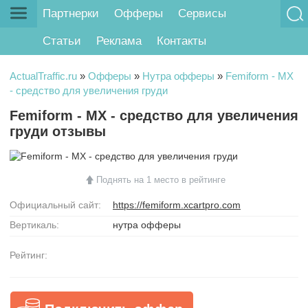
Партнерки
Офферы
Сервисы
Статьи
Реклама
Контакты
ActualTraffic.ru
»
Офферы
»
Нутра офферы
»
Femiform - MX
- средство для увеличения груди
Femiform - MX - средство для увеличения
груди отзывы
Поднять на 1 место в рейтинге
Официальный сайт:
https://femiform.xcartpro.com
Вертикаль:
нутра офферы
Рейтинг: