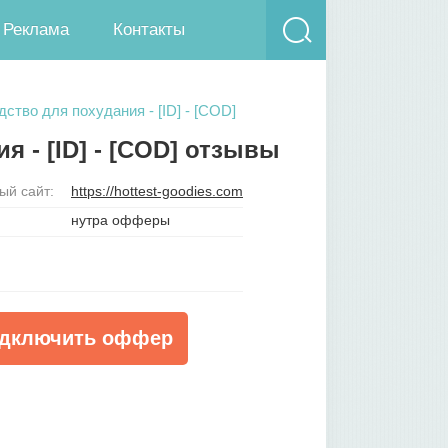
Реклама
Контакты
едство для похудания - [ID] - [COD]
ия - [ID] - [COD] отзывы
й сайт:
https://hottest-goodies.com
нутра офферы
дключить оффер