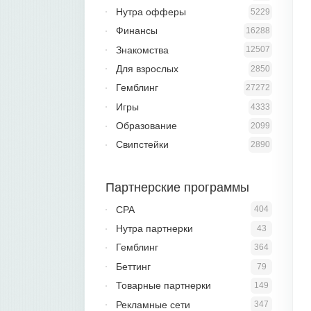
Нутра офферы
5229
Финансы
16288
Знакомства
12507
Для взрослых
2850
Гемблинг
27272
Игры
4333
Образование
2099
Свипстейки
2890
Партнерские программы
CPA
404
Нутра партнерки
43
Гемблинг
364
Беттинг
79
Товарные партнерки
149
Рекламные сети
347