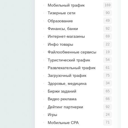
Мобильный трафик
169
Тизерные сети
90
Образование
49
Финансы, банки
92
Интернет-магазины
69
Инфо товары
22
Файлообменные сервисы
19
Туристический трафик
54
Развлекательный трафик
61
Загрузочный трафик
75
Здоровье, медицина
34
Биржи заданий
65
Видео реклама
66
Дейтинг партнерки
92
Игры
24
Мобильные CPA
71