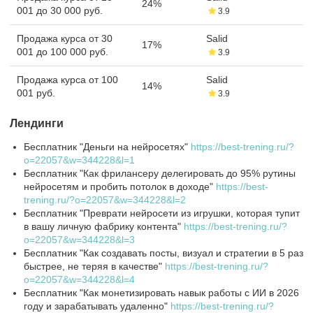
24%
001 до 30 000 руб.
3.9
Продажа курса от 30
Salid
17%
001 до 100 000 руб.
3.9
Продажа курса от 100
Salid
14%
001 руб.
3.9
Лендинги
Бесплатник "Деньги на нейросетях"
https://best-trening.ru/?
o=22057&w=344228&l=1
Бесплатник "Как фрилансеру делегировать до 95% рутины
нейросетям и пробить потолок в доходе"
https://best-
trening.ru/?o=22057&w=344228&l=2
Бесплатник "Преврати нейросети из игрушки, которая тупит
в вашу личную фабрику контента"
https://best-trening.ru/?
o=22057&w=344228&l=3
Бесплатник "Как создавать посты, визуал и стратегии в 5 раз
быстрее, не теряя в качестве"
https://best-trening.ru/?
o=22057&w=344228&l=4
Бесплатник "Как монетизировать навык работы с ИИ в 2026
году и зарабатывать удаленно"
https://best-trening.ru/?