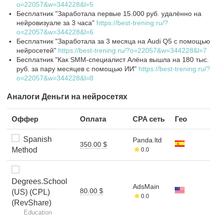
o=22057&w=344228&l=5
Бесплатник "Заработала первые 15.000 руб. удалённо на
нейровизуале за 3 часа"
https://best-trening.ru/?
o=22057&w=344228&l=6
Бесплатник "Заработала за 3 месяца на Audi Q5 с помощью
нейросетей"
https://best-trening.ru/?o=22057&w=344228&l=7
Бесплатник "Как SMM-специалист Алёна вышла на 180 тыс.
руб. за пару месяцев с помощью ИИ"
https://best-trening.ru/?
o=22057&w=344228&l=8
Аналоги Деньги на нейросетях
Оффер
Оплата
CPA сеть
Гео
Spanish
Panda.ltd
350.00 $
Method
0.0
Degrees.School
AdsMain
80.00 $
(US) (CPL)
0.0
(RevShare)
Education