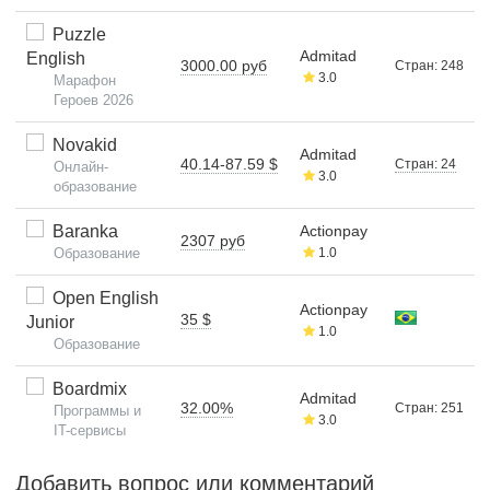
Puzzle
Admitad
English
3000.00 руб
Стран: 248
3.0
Марафон
Героев 2026
Novakid
Admitad
40.14-87.59 $
Стран: 24
Онлайн-
3.0
образование
Baranka
Actionpay
2307 руб
Образование
1.0
Open English
Actionpay
35 $
Junior
1.0
Образование
Boardmix
Admitad
32.00%
Стран: 251
Программы и
3.0
IT-сервисы
Добавить вопрос или комментарий