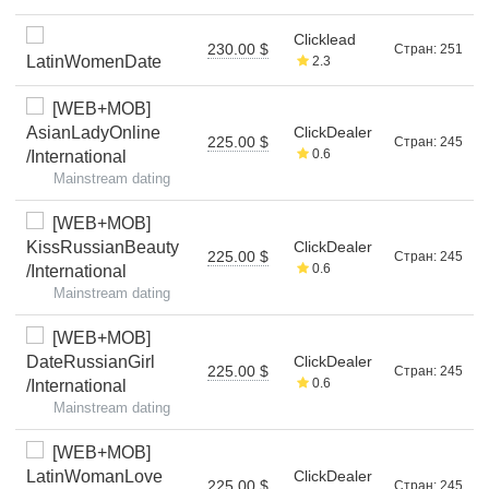
Clicklead
230.00 $
Стран: 251
LatinWomenDate
2.3
[WEB+MOB]
AsianLadyOnline
ClickDealer
225.00 $
Стран: 245
0.6
/International
Mainstream dating
[WEB+MOB]
KissRussianBeauty
ClickDealer
225.00 $
Стран: 245
0.6
/International
Mainstream dating
[WEB+MOB]
DateRussianGirl
ClickDealer
225.00 $
Стран: 245
0.6
/International
Mainstream dating
[WEB+MOB]
LatinWomanLove
ClickDealer
225.00 $
Стран: 245