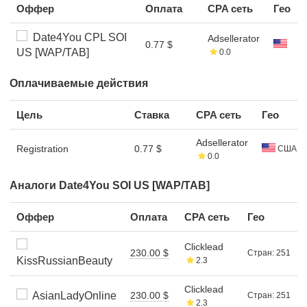
Оффер
Оплата
CPA сеть
Гео
Date4You CPL SOI
Adsellerator
0.77 $
US [WAP/TAB]
0.0
Оплачиваемые действия
Цель
Ставка
CPA сеть
Гео
Adsellerator
Registration
0.77 $
США
0.0
Аналоги Date4You SOI US [WAP/TAB]
Оффер
Оплата
CPA сеть
Гео
Clicklead
230.00 $
Стран: 251
KissRussianBeauty
2.3
Clicklead
AsianLadyOnline
230.00 $
Стран: 251
2.3