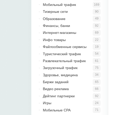
Мобильный трафик
169
Тизерные сети
90
Образование
49
Финансы, банки
92
Интернет-магазины
69
Инфо товары
22
Файлообменные сервисы
19
Туристический трафик
54
Развлекательный трафик
61
Загрузочный трафик
75
Здоровье, медицина
34
Биржи заданий
65
Видео реклама
66
Дейтинг партнерки
92
Игры
24
Мобильные CPA
71