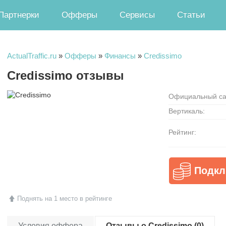
Партнерки
Офферы
Сервисы
Статьи
ActualTraffic.ru
»
Офферы
»
Финансы
»
Credissimo
Credissimo отзывы
Официальный са
Вертикаль:
Рейтинг:
Подкл
Поднять на 1 место в рейтинге
Условия оффера
Отзывы о Credissimo (0)