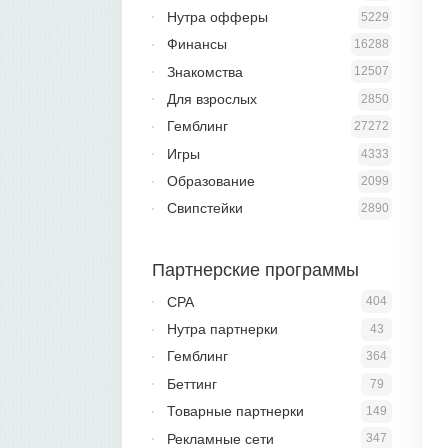
Нутра офферы
5229
Финансы
16288
Знакомства
12507
Для взрослых
2850
Гемблинг
27272
Игры
4333
Образование
2099
Свипстейки
2890
Партнерские программы
CPA
404
Нутра партнерки
43
Гемблинг
364
Беттинг
79
Товарные партнерки
149
Рекламные сети
347