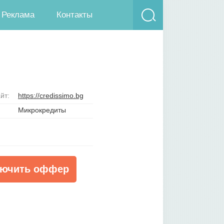
Реклама
Контакты
йт:
https://credissimo.bg
Микрокредиты
ючить оффер