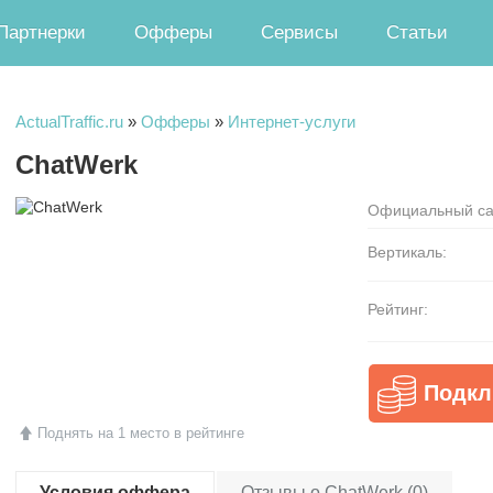
Партнерки
Офферы
Сервисы
Статьи
ActualTraffic.ru
»
Офферы
»
Интернет-услуги
ChatWerk
Официальный са
Вертикаль:
Рейтинг:
Подкл
Поднять на 1 место в рейтинге
Условия оффера
Отзывы о ChatWerk (0)