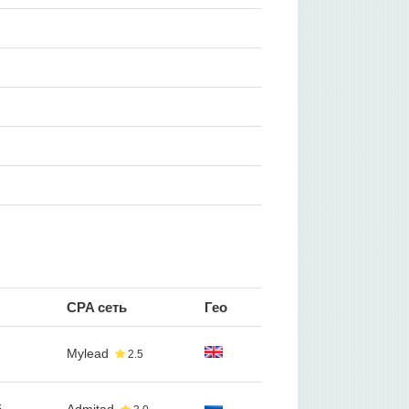
CPA сеть
Гео
Mylead
2.5