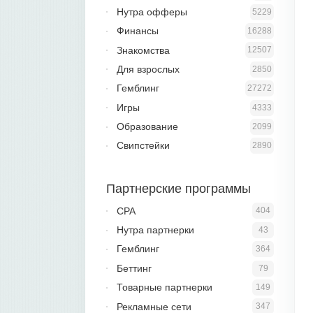
Нутра офферы
5229
Финансы
16288
Знакомства
12507
Для взрослых
2850
Гемблинг
27272
Игры
4333
Образование
2099
Свипстейки
2890
Партнерские программы
CPA
404
Нутра партнерки
43
Гемблинг
364
Беттинг
79
Товарные партнерки
149
Рекламные сети
347