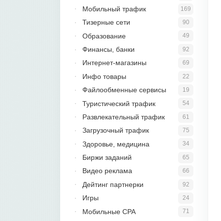
Мобильный трафик
169
Тизерные сети
90
Образование
49
Финансы, банки
92
Интернет-магазины
69
Инфо товары
22
Файлообменные сервисы
19
Туристический трафик
54
Развлекательный трафик
61
Загрузочный трафик
75
Здоровье, медицина
34
Биржи заданий
65
Видео реклама
66
Дейтинг партнерки
92
Игры
24
Мобильные CPA
71