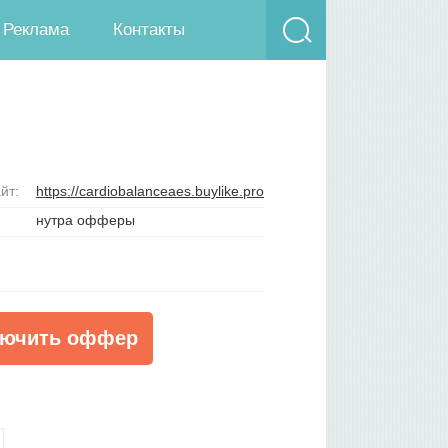
Реклама
Контакты
йт:
https://cardiobalanceaes.buylike.pro
нутра офферы
ючить оффер