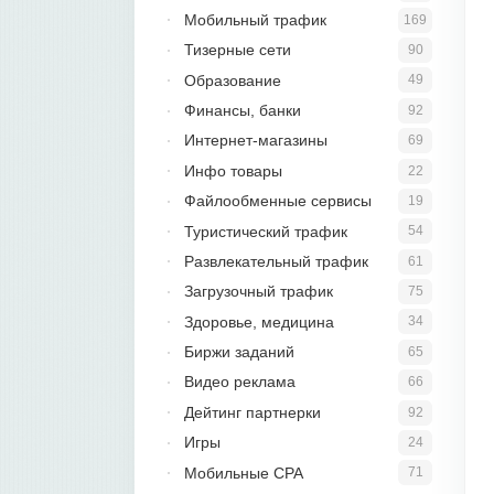
Мобильный трафик
169
Тизерные сети
90
Образование
49
Финансы, банки
92
Интернет-магазины
69
Инфо товары
22
Файлообменные сервисы
19
Туристический трафик
54
Развлекательный трафик
61
Загрузочный трафик
75
Здоровье, медицина
34
Биржи заданий
65
Видео реклама
66
Дейтинг партнерки
92
Игры
24
Мобильные CPA
71