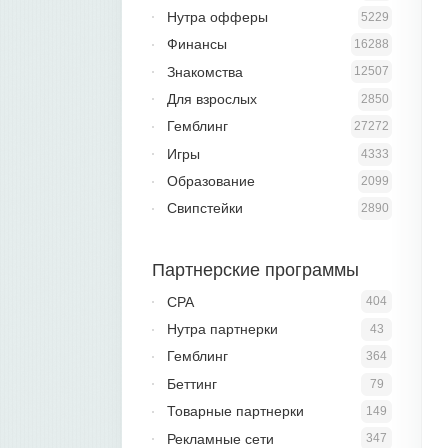
Нутра офферы
5229
Финансы
16288
Знакомства
12507
Для взрослых
2850
Гемблинг
27272
Игры
4333
Образование
2099
Свипстейки
2890
Партнерские программы
CPA
404
Нутра партнерки
43
Гемблинг
364
Беттинг
79
Товарные партнерки
149
Рекламные сети
347