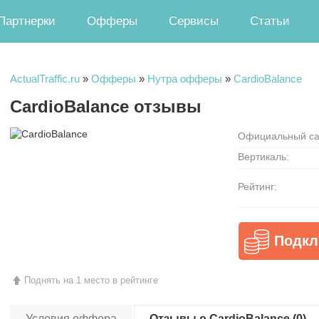
Партнерки
Офферы
Сервисы
Статьи
ActualTraffic.ru
»
Офферы
»
Нутра офферы
»
CardioBalance
CardioBalance отзывы
Официальный са
Вертикаль:
Рейтинг:
Подкл
Поднять на 1 место в рейтинге
Условия оффера
Отзывы о CardioBalance (0)