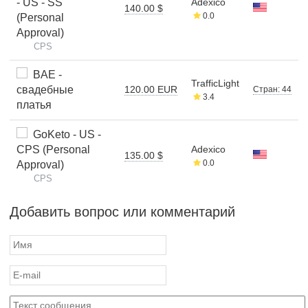
- US - SS
Adexico
140.00 $
0.0
(Personal
Approval)
CPS
BAE -
TrafficLight
свадебные
120.00 EUR
Стран: 44
3.4
платья
GoKeto - US -
CPS (Personal
Adexico
135.00 $
0.0
Approval)
CPS
Добавить вопрос или комментарий