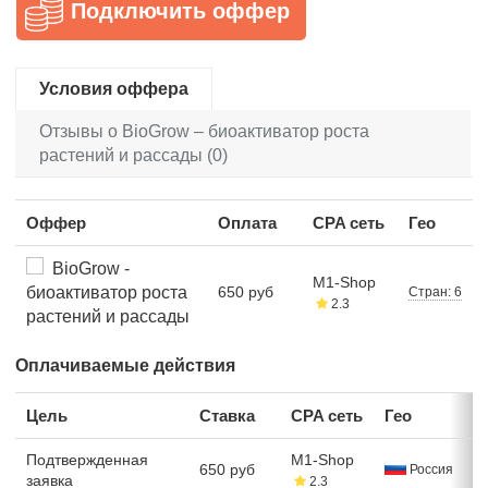
Подключить оффер
Условия оффера
Отзывы о BioGrow – биоактиватор роста
растений и рассады (0)
Оффер
Оплата
CPA сеть
Гео
BioGrow -
M1-Shop
биоактиватор роста
650 руб
Стран: 6
2.3
растений и рассады
Оплачиваемые действия
Цель
Ставка
CPA сеть
Гео
Подтвержденная
M1-Shop
650 руб
Россия
заявка
2.3