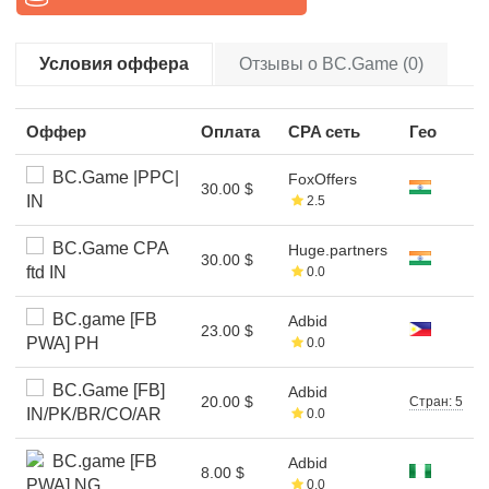
Условия оффера
Отзывы о BC.Game (0)
Оффер
Оплата
CPA сеть
Гео
BC.Game |PPC|
FoxOffers
30.00 $
IN
2.5
BC.Game CPA
Huge.partners
30.00 $
ftd IN
0.0
BC.game [FB
Adbid
23.00 $
PWA] PH
0.0
BC.Game [FB]
Adbid
20.00 $
Стран: 5
IN/PK/BR/CO/AR
0.0
BC.game [FB
Adbid
8.00 $
PWA] NG
0.0