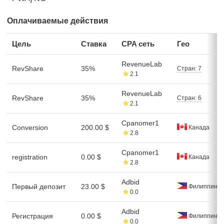
Оплачиваемые действия
Цель
Ставка
CPA сеть
Гео
RevenueLab
RevShare
35%
Стран: 7
2.1
RevenueLab
RevShare
35%
Стран: 6
2.1
Cpanomer1
Conversion
200.00 $
Канада
2.8
Cpanomer1
registration
0.00 $
Канада
2.8
Adbid
Первый депозит
23.00 $
Филиппины
0.0
Adbid
Регистрация
0.00 $
Филиппины
0.0