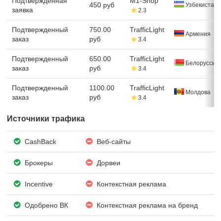
Подтвержденная
M1-Shop
450 руб
Узбекистан
заявка
2.3
Подтвержденный
750.00
TrafficLight
Армения
заказ
руб
3.4
Подтвержденный
650.00
TrafficLight
Белоруссия
заказ
руб
3.4
Подтвержденный
1100.00
TrafficLight
Молдова
заказ
руб
3.4
Источники трафика
CashBack
Веб-сайты
Брокеры
Дорвеи
Incentive
Контекстная реклама
Одобрено ВК
Контекстная реклама на бренд