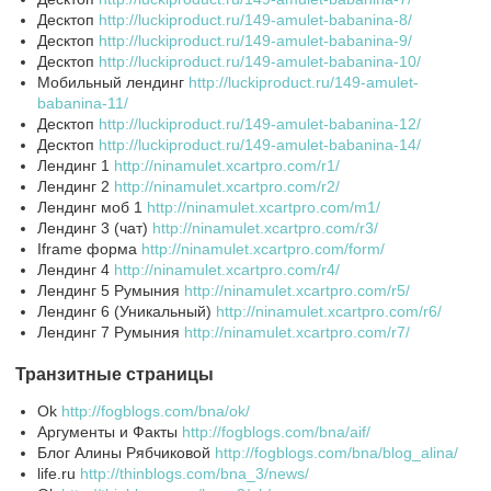
Десктоп
http://luckiproduct.ru/149-amulet-babanina-8/
Десктоп
http://luckiproduct.ru/149-amulet-babanina-9/
Десктоп
http://luckiproduct.ru/149-amulet-babanina-10/
Мобильный лендинг
http://luckiproduct.ru/149-amulet-
babanina-11/
Десктоп
http://luckiproduct.ru/149-amulet-babanina-12/
Десктоп
http://luckiproduct.ru/149-amulet-babanina-14/
Лендинг 1
http://ninamulet.xcartpro.com/r1/
Лендинг 2
http://ninamulet.xcartpro.com/r2/
Лендинг моб 1
http://ninamulet.xcartpro.com/m1/
Лендинг 3 (чат)
http://ninamulet.xcartpro.com/r3/
Iframe форма
http://ninamulet.xcartpro.com/form/
Лендинг 4
http://ninamulet.xcartpro.com/r4/
Лендинг 5 Румыния
http://ninamulet.xcartpro.com/r5/
Лендинг 6 (Уникальный)
http://ninamulet.xcartpro.com/r6/
Лендинг 7 Румыния
http://ninamulet.xcartpro.com/r7/
Транзитные страницы
Ok
http://fogblogs.com/bna/ok/
Аргументы и Факты
http://fogblogs.com/bna/aif/
Блог Алины Рябчиковой
http://fogblogs.com/bna/blog_alina/
life.ru
http://thinblogs.com/bna_3/news/