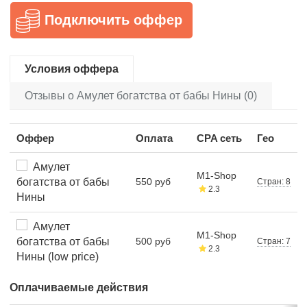
Подключить оффер
Условия оффера
Отзывы о Амулет богатства от бабы Нины (0)
Оффер
Оплата
CPA сеть
Гео
Амулет
M1-Shop
богатства от бабы
550 руб
Стран: 8
2.3
Нины
Амулет
M1-Shop
богатства от бабы
500 руб
Стран: 7
2.3
Нины (low price)
Оплачиваемые действия