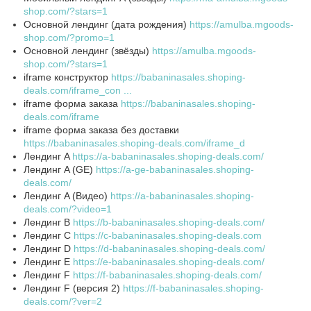
shop.com/?stars=1
Основной лендинг (дата рождения)
https://amulba.mgoods-
shop.com/?promo=1
Основной лендинг (звёзды)
https://amulba.mgoods-
shop.com/?stars=1
iframe конструктор
https://babaninasales.shoping-
deals.com/iframe_con ...
iframe форма заказа
https://babaninasales.shoping-
deals.com/iframe
iframe форма заказа без доставки
https://babaninasales.shoping-deals.com/iframe_d
Лендинг A
https://a-babaninasales.shoping-deals.com/
Лендинг A (GE)
https://a-ge-babaninasales.shoping-
deals.com/
Лендинг A (Видео)
https://a-babaninasales.shoping-
deals.com/?video=1
Лендинг B
https://b-babaninasales.shoping-deals.com/
Лендинг C
https://c-babaninasales.shoping-deals.com
Лендинг D
https://d-babaninasales.shoping-deals.com/
Лендинг E
https://e-babaninasales.shoping-deals.com/
Лендинг F
https://f-babaninasales.shoping-deals.com/
Лендинг F (версия 2)
https://f-babaninasales.shoping-
deals.com/?ver=2