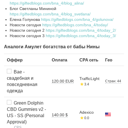
https://giftedblogs.com/bna_4/blog_alina/
Блог Светланы Мининой
https://giftedblogs.com/bna_4/blog_svetlana/
Елена Голунова
https://giftedblogs.com/bna_4/golunova/
Новости сегодня
https://giftedblogs.com/bna_4/today/
Новости сегодня 2
https://giftedblogs.com/bna_4/today_2/
Новости сегодня 3
https://giftedblogs.com/bna_4/today_3/
Аналоги Амулет богатства от бабы Нины
Оффер
Оплата
CPA сеть
Гео
Bae -
свадебная и
TrafficLight
120.00 EUR
Стран: 44
повседневная
3.4
одежда
Green Dolphin
CBD Gummies v2 -
Adexico
140.00 $
US - SS (Personal
0.0
Approval)
CPS