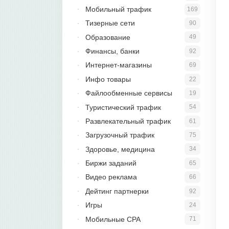
Мобильный трафик
169
Тизерные сети
90
Образование
49
Финансы, банки
92
Интернет-магазины
69
Инфо товары
22
Файлообменные сервисы
19
Туристический трафик
54
Развлекательный трафик
61
Загрузочный трафик
75
Здоровье, медицина
34
Биржи заданий
65
Видео реклама
66
Дейтинг партнерки
92
Игры
24
Мобильные CPA
71