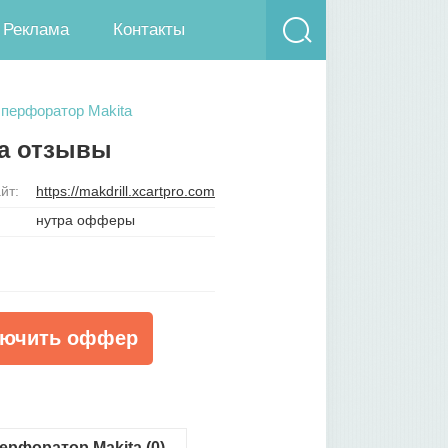
Реклама
Контакты
перфоратор Makita
ta отзывы
йт:
https://makdrill.xcartpro.com
нутра офферы
ючить оффер
рфоратор Makita (0)