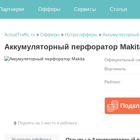
Партнерки
Офферы
Сервисы
Статьи
ActualTraffic.ru
»
Офферы
»
Нутра офферы
»
Аккумуляторный 
Аккумуляторный перфоратор Maki
Официальный са
Вертикаль:
Рейтинг:
Подкл
Поднять на 1 место в рейтинге
Условия оффера
Отзывы о Аккумуляторный пе