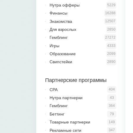
Нутра офферы
5229
Финансы
16288
Знакомства
12507
Для взрослых
2850
Гемблинг
27272
Игры
4333
Образование
2099
Свипстейки
2890
Партнерские программы
CPA
404
Нутра партнерки
43
Гемблинг
364
Беттинг
79
Товарные партнерки
149
Рекламные сети
347