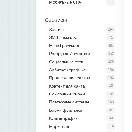
Мобильные CPA
71
Сервисы
Хостинг
294
SMS рассылка
71
E-mail рассылка
65
Раскрутка Инстаграм
352
Социальные сети
235
Арбитраж трафика
156
Продвижение сайтов
163
Контент для сайта
35
Ссылочные биржи
26
Платежные системы
143
Биржи фриланса
35
Купить трафик
34
Маркетинг
116