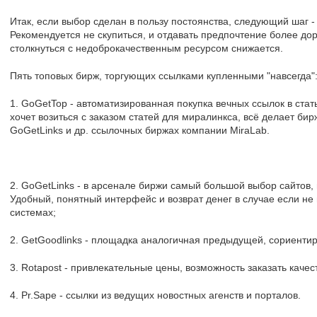
Итак, если выбор сделан в пользу постоянства, следующий шаг -
Рекомендуется не скупиться, и отдавать предпочтение более дор
столкнуться с недоброкачественным ресурсом снижается.
Пять топовых бирж, торгующих ссылками купленными "навсегда"
1. GoGetTop - автоматизированная покупка вечных ссылок в стат
хочет возиться с заказом статей для миралинкса, всё делает бирж
GoGetLinks и др. ссылочных биржах компании MiraLab.
2. GoGetLinks - в арсенале биржи самый большой выбор сайтов,
Удобный, понятный интерфейс и возврат денег в случае если не
системах;
2. GetGoodlinks - площадка аналогичная предыдущей, сориентир
3. Rotapost - привлекательные цены, возможность заказать каче
4. Pr.Sape - ссылки из ведущих новостных агенств и порталов.