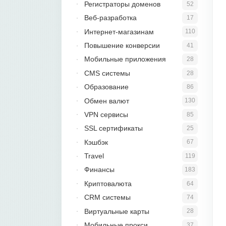
Регистраторы доменов
52
Веб-разработка
17
Интернет-магазинам
110
Повышение конверсии
41
Мобильные приложения
28
CMS системы
28
Образование
86
Обмен валют
130
VPN сервисы
85
SSL сертификаты
25
Кэшбэк
67
Travel
119
Финансы
183
Криптовалюта
64
CRM системы
74
Виртуальные карты
28
Мобильные прокси
37