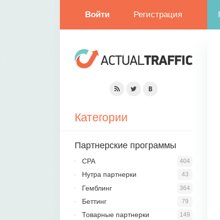
Войти
Регистрация
Категории
Партнерские программы
CPA
404
Нутра партнерки
43
Гемблинг
364
Беттинг
79
Товарные партнерки
149