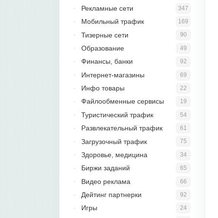
Рекламные сети
347
Мобильный трафик
169
Тизерные сети
90
Образование
49
Финансы, банки
92
Интернет-магазины
69
Инфо товары
22
Файлообменные сервисы
19
Туристический трафик
54
Развлекательный трафик
61
Загрузочный трафик
75
Здоровье, медицина
34
Биржи заданий
65
Видео реклама
66
Дейтинг партнерки
92
Игры
24