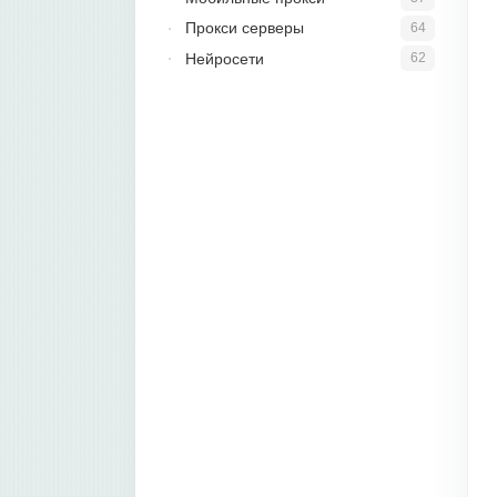
Прокси серверы
64
Нейросети
62