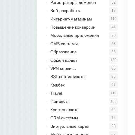
Регистраторы доменов
52
Веб-разработка
17
Интернет-магазинам
110
Повышение конверсии
41
Мобильные приложения
28
CMS системы
28
Образование
86
Обмен валют
130
VPN сервисы
85
SSL сертификаты
25
Кэшбэк
67
Travel
119
Финансы
183
Криптовалюта
64
CRM системы
74
Виртуальные карты
28
Мобильные прокси
37