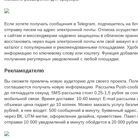
Если хотите получать сообщения в Telegram, подпишитесь на бо
отправку писем на адрес электронной почты. Отписка осуществл
к сайтам и мессенджерам надежно защищены в облачном хранил
восстановить через ящик электронной почты или свой аккаунт в с
каталог с популярными и рекомендованными площадками. Удобн
информацию по ключевому слову или хэштегу. Функция добавлен
получение регулярных уведомлений с любой площадки.
Рекламодателю
Вы сможете привлечь новую аудиторию для своего проекта. Пол
соглашаются получать новую информацию. Рассылка Push-сообщ
до пятнадцати секунд. SMS-рассылка стоит 0,25-1,5 рубля за со
мобильной связи. Время доставки: 10-60 минут. E-mail рассылка 
объемах цена падает до 10 копеек. Можно заказать услугу безл
рублей, в нее входит: 500 сообщений в минуту, буквенный адрес
через ВК, UTM-метки, оформление дизайна, приветствие. Пакет
отправки 10 000 уведомлений в минуту обойдется в 20 000 рубле