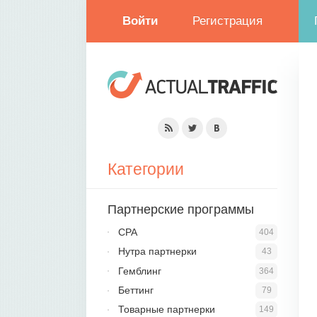
Войти
Регистрация
Категории
Партнерские программы
CPA
404
Нутра партнерки
43
Гемблинг
364
Беттинг
79
Товарные партнерки
149