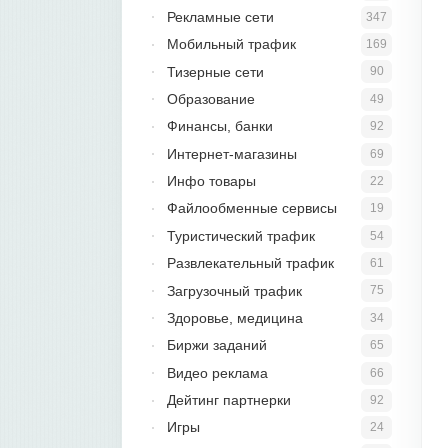
Рекламные сети
347
Мобильный трафик
169
Тизерные сети
90
Образование
49
Финансы, банки
92
Интернет-магазины
69
Инфо товары
22
Файлообменные сервисы
19
Туристический трафик
54
Развлекательный трафик
61
Загрузочный трафик
75
Здоровье, медицина
34
Биржи заданий
65
Видео реклама
66
Дейтинг партнерки
92
Игры
24