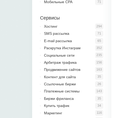
Мобильные CPA
71
Сервисы
Хостинг
294
SMS рассылка
71
E-mail рассылка
65
Раскрутка Инстаграм
352
Социальные сети
235
Арбитраж трафика
156
Продвижение сайтов
163
Контент для сайта
35
Ссылочные биржи
26
Платежные системы
143
Биржи фриланса
35
Купить трафик
34
Маркетинг
116