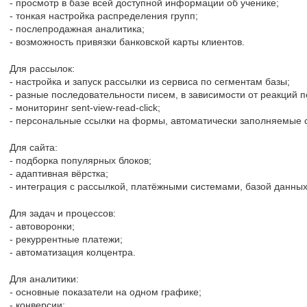
- просмотр в базе всей доступной информации об ученике;
- тонкая настройка распределения групп;
- послепродажная аналитика;
- возможность привязки банковской карты клиентов.
Для рассылок:
- настройка и запуск рассылки из сервиса по сегментам базы;
- разные последовательности писем, в зависимости от реакций п
- мониторинг sent-view-read-click;
- персональные ссылки на формы, автоматически заполняемые с
Для сайта:
- подборка популярных блоков;
- адаптивная вёрстка;
- интеграция с рассылкой, платёжными системами, базой данных и
Для задач и процессов:
- автоворонки;
- рекуррентные платежи;
- автоматизация колцентра.
Для аналитики:
- основные показатели на одном графике;
- конверсии;