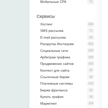
Мобильные CPA
71
Сервисы
Хостинг
294
SMS рассылка
71
E-mail рассылка
65
Раскрутка Инстаграм
352
Социальные сети
235
Арбитраж трафика
156
Продвижение сайтов
163
Контент для сайта
35
Ссылочные биржи
26
Платежные системы
143
Биржи фриланса
35
Купить трафик
34
Маркетинг
116