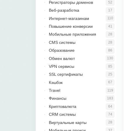
Регистраторы доменов
52
Веб-разработка
17
Интернет-магазинам
110
Повышение конверсии
41
Мобильные приложения
28
CMS системы
28
Образование
86
Обмен валют
130
VPN сервисы
85
SSL сертификаты
25
Кэшбэк
67
Travel
119
Финансы
183
Криптовалюта
64
CRM системы
74
Виртуальные карты
28
Мобильные прокси
37