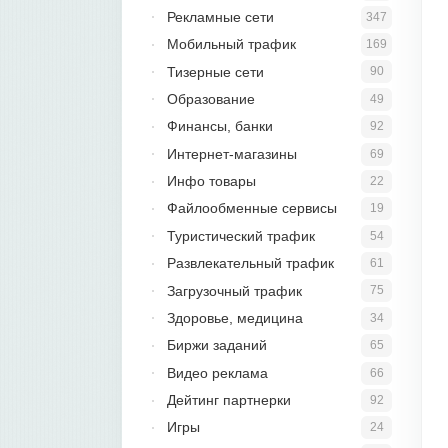
Рекламные сети
347
Мобильный трафик
169
Тизерные сети
90
Образование
49
Финансы, банки
92
Интернет-магазины
69
Инфо товары
22
Файлообменные сервисы
19
Туристический трафик
54
Развлекательный трафик
61
Загрузочный трафик
75
Здоровье, медицина
34
Биржи заданий
65
Видео реклама
66
Дейтинг партнерки
92
Игры
24