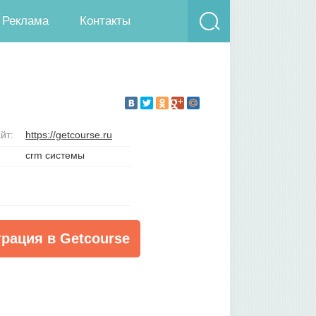
Реклама
Контакты
йт:
https://getcourse.ru
crm системы
трация в Getcourse