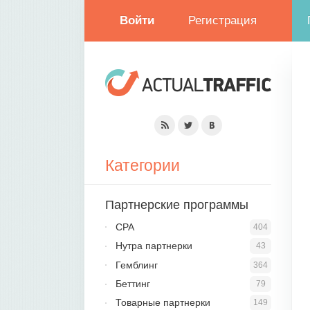
Войти
Регистрация
Категории
Партнерские программы
CPA
404
Нутра партнерки
43
Гемблинг
364
Беттинг
79
Товарные партнерки
149