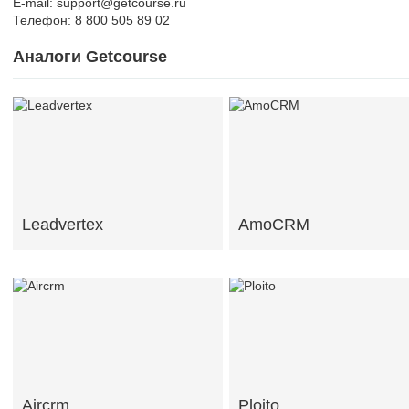
E-mail: support@getcourse.ru
Телефон: 8 800 505 89 02
Аналоги Getcourse
Leadvertex
AmoCRM
Aircrm
Ploito