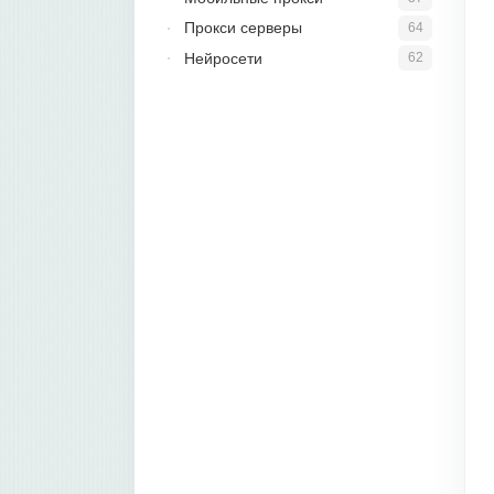
Прокси серверы
64
Нейросети
62