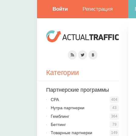
Войти
Регистрация
Категории
Партнерские программы
CPA
404
Нутра партнерки
43
Гемблинг
364
Беттинг
79
Товарные партнерки
149