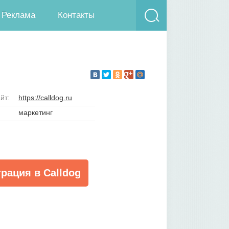
Реклама
Контакты
йт:
https://calldog.ru
маркетинг
трация в Calldog