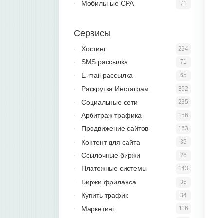
Мобильные CPA
71
Сервисы
Хостинг
294
SMS рассылка
71
E-mail рассылка
65
Раскрутка Инстаграм
352
Социальные сети
235
Арбитраж трафика
156
Продвижение сайтов
163
Контент для сайта
35
Ссылочные биржи
26
Платежные системы
143
Биржи фриланса
35
Купить трафик
34
Маркетинг
116