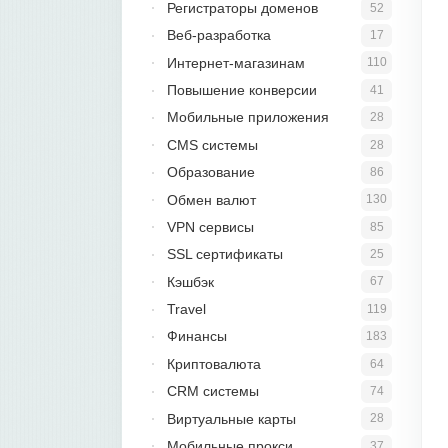
Регистраторы доменов
52
Веб-разработка
17
Интернет-магазинам
110
Повышение конверсии
41
Мобильные приложения
28
CMS системы
28
Образование
86
Обмен валют
130
VPN сервисы
85
SSL сертификаты
25
Кэшбэк
67
Travel
119
Финансы
183
Криптовалюта
64
CRM системы
74
Виртуальные карты
28
Мобильные прокси
37