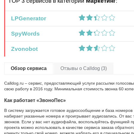
TOP 3 сервисов в категории
Маркетинг
:
LPGenerator
SpyWords
Zvonobot
Обзор сервиса
Отзывы о Calldog (3)
Calldog.ru – сервис, предоставляющий услуги рассылки голосов
свою работу в 2016 году. Минимальная стоимость звонка 60 копе
Как работает «ЗвоноПес»
В систему загружается готовое аудиосообщение и база номеров
набирает указанные номера и проигрывает аудиозапись. От вас 
звонков. Если у вас нет аудиофайла, воспользуйтесь функцией 
проекта можно использовать в качестве сервиса заказа обратно
клиенту только свой номер, можете набрать его в специальном 