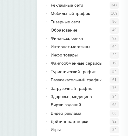
Рекламные сети
347
Мобильный трафик
169
Тизерные сети
90
Образование
49
Финансы, банки
92
Интернет-магазины
69
Инфо товары
22
Файлообменные сервисы
19
Туристический трафик
54
Развлекательный трафик
61
Загрузочный трафик
75
Здоровье, медицина
34
Биржи заданий
65
Видео реклама
66
Дейтинг партнерки
92
Игры
24