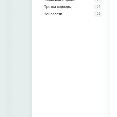
Прокси серверы
64
Нейросети
62