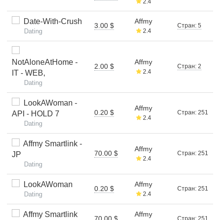
2.4
Date-With-Crush
Affmy
3.00 $
Стран: 5
Dating
2.4
NotAloneAtHome -
Affmy
2.00 $
Стран: 2
2.4
IT - WEB,
Dating
LookAWoman -
Affmy
0.20 $
Стран: 251
API - HOLD 7
2.4
Dating
Affmy Smartlink -
Affmy
70.00 $
Стран: 251
JP
2.4
Dating
LookAWoman
Affmy
0.20 $
Стран: 251
Dating
2.4
Affmy Smartlink
Affmy
70.00 $
Стран: 251