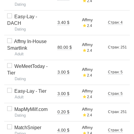
2.4
Dating
Easy-Lay -
Affmy
3.40 $
Стран: 4
DACH
2.4
Dating
Affmy In-House
Affmy
80.00 $
Стран: 251
Smartlink
2.4
Adult
WeMeetToday -
Affmy
3.00 $
Стран: 5
Tier
2.4
Dating
Easy-Lay - Tier
Affmy
3.00 $
Стран: 5
Adult
2.4
MapMyMilf.com
Affmy
0.20 $
Стран: 251
Dating
2.4
MatchSniper
Affmy
4.00 $
Стран: 6
Dating
2.4