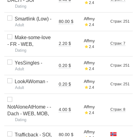
DACH - SOI
2.4
Dating
Smartlink (Low) -
Affmy
80.00 $
Стран: 251
Adult
2.4
Make-some-love
Affmy
2.20 $
Стран: 7
- FR - WEB,
2.4
Dating
YesSingles -
Affmy
0.20 $
Стран: 251
Adult
2.4
LookAWoman -
Affmy
0.20 $
Стран: 251
Adult
2.4
NotAloneAtHome - -
Affmy
4.00 $
Стран: 8
2.4
Dach - WEB, MOB,
Dating
Affmy
Trafficback - SOI,
80.00 $