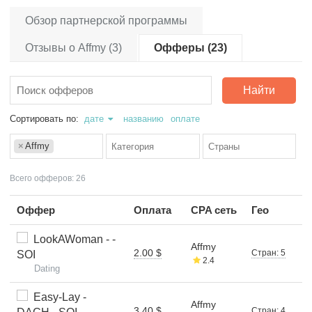
Обзор партнерской программы
Отзывы о Affmy (3)
Офферы (23)
Найти
Сортировать по:
дате
названию
оплате
×
Affmy
Всего офферов: 26
Оффер
Оплата
CPA сеть
Гео
LookAWoman - -
Affmy
2.00 $
Стран: 5
SOI
2.4
Dating
Easy-Lay -
Affmy
3.40 $
Стран: 4