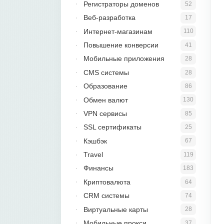
Регистраторы доменов
52
Веб-разработка
17
Интернет-магазинам
110
Повышение конверсии
41
Мобильные приложения
28
CMS системы
28
Образование
86
Обмен валют
130
VPN сервисы
85
SSL сертификаты
25
Кэшбэк
67
Travel
119
Финансы
183
Криптовалюта
64
CRM системы
74
Виртуальные карты
28
Мобильные прокси
37