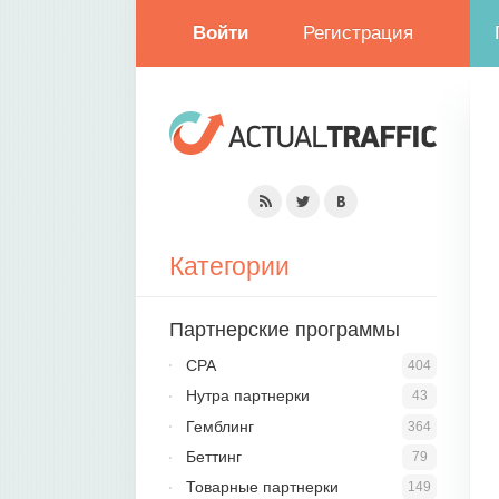
Войти
Регистрация
Категории
Партнерские программы
CPA
404
Нутра партнерки
43
Гемблинг
364
Беттинг
79
Товарные партнерки
149