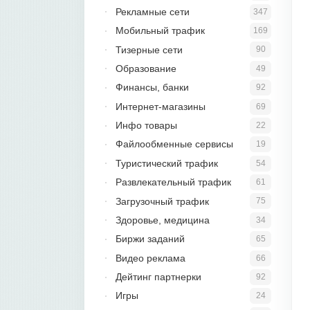
Рекламные сети
347
Мобильный трафик
169
Тизерные сети
90
Образование
49
Финансы, банки
92
Интернет-магазины
69
Инфо товары
22
Файлообменные сервисы
19
Туристический трафик
54
Развлекательный трафик
61
Загрузочный трафик
75
Здоровье, медицина
34
Биржи заданий
65
Видео реклама
66
Дейтинг партнерки
92
Игры
24