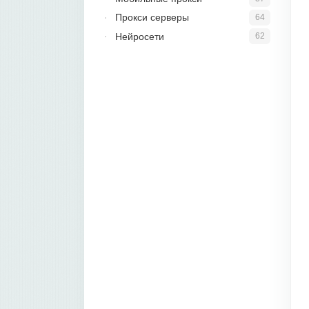
Прокси серверы
64
Нейросети
62