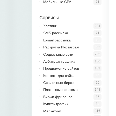
Мобильные CPA
71
Сервисы
Хостинг
294
SMS рассылка
71
E-mail рассылка
65
Раскрутка Инстаграм
352
Социальные сети
235
Арбитраж трафика
156
Продвижение сайтов
163
Контент для сайта
35
Ссылочные биржи
26
Платежные системы
143
Биржи фриланса
35
Купить трафик
34
Маркетинг
116