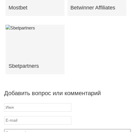
Mostbet
Betwinner Affiliates
Sbetpartners
Добавить вопрос или комментарий