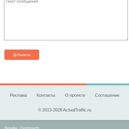
Добавить
Реклама
Контакты
О проекте
Соглашение
© 2013-2026 ActualTraffic.ru
Дизайн:
Centroarts