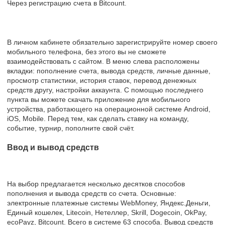
Через регистрацию счета в Bitcount.
В личном кабинете обязательно зарегистрируйте номер своего
мобильного телефона, без этого вы не сможете
взаимодействовать с сайтом. В меню слева расположены
вкладки: пополнение счета, вывода средств, личные данные,
просмотр статистики, история ставок, перевод денежных
средств другу, настройки аккаунта. С помощью последнего
пункта вы можете скачать приложение для мобильного
устройства, работающего на операционной системе Android,
iOS, Mobile. Перед тем, как сделать ставку на команду,
событие, турнир, пополните свой счёт.
Ввод и вывод средств
На выбор предлагается несколько десятков способов
пополнения и вывода средств со счета. Основные:
электронные платежные системы WebMoney, Яндекс.Деньги,
Единый кошелек, Litecoin, Нетеллер, Skrill, Dogecoin, OkPay,
ecoPayz, Bitcount. Всего в системе 63 способа. Вывод средств