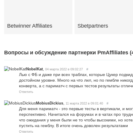
Betwinner Affiliates
Sbetpartners
Вопросы и обсуждение партнерки PmAffiliates (
,
NobelKat
04 марта 2022 в 09:02:27
#
Лью с ФБ и даже при всех траблах, которые Цукер подки
достойном уровне. Много на что лил, но по гембле никог
конверта, а с париматч с первых тестов результаты отлич
Ответить
,
MobiusDickius
11 марта 2022 в 09:01:40
#
Для меня париматч - это первые тесты в вертикали, и мог
перспективно. Начитался на форумах и в чатах про трудн
что ожидания у меня были не то чтобы высокими, но хот
пустить на гемблу. В итоге очень доволен результатами
Ответить