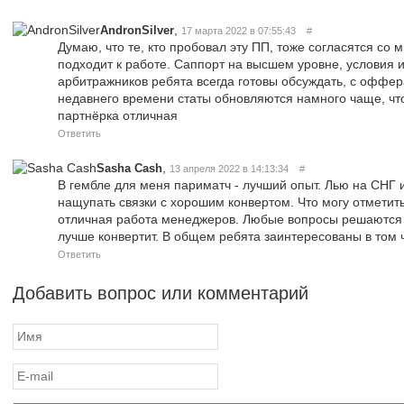
,
AndronSilver
17 марта 2022 в 07:55:43
#
Думаю, что те, кто пробовал эту ПП, тоже согласятся со 
подходит к работе. Саппорт на высшем уровне, условия 
арбитражников ребята всегда готовы обсуждать, с оффер
недавнего времени статы обновляются намного чаще, чт
партнёрка отличная
Ответить
,
Sasha Cash
13 апреля 2022 в 14:13:34
#
В гембле для меня париматч - лучший опыт. Лью на СНГ 
нащупать связки с хорошим конвертом. Что могу отметит
отличная работа менеджеров. Любые вопросы решаются о
лучше конвертит. В общем ребята заинтересованы в том 
Ответить
Добавить вопрос или комментарий