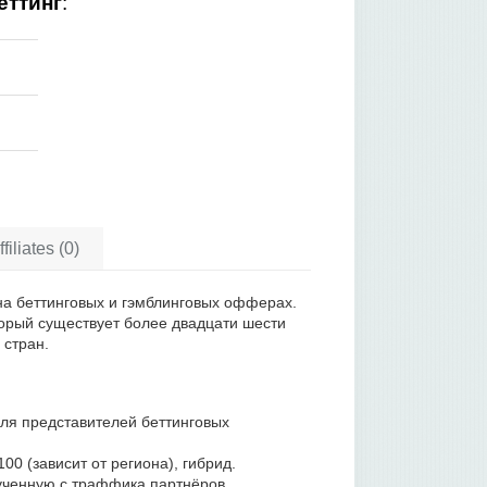
еттинг
:
liates (0)
 на беттинговых и гэмблинговых офферах.
орый существует более двадцати шести
 стран.
ля представителей беттинговых
0 (зависит от региона), гибрид.
ченную с траффика партнёров,