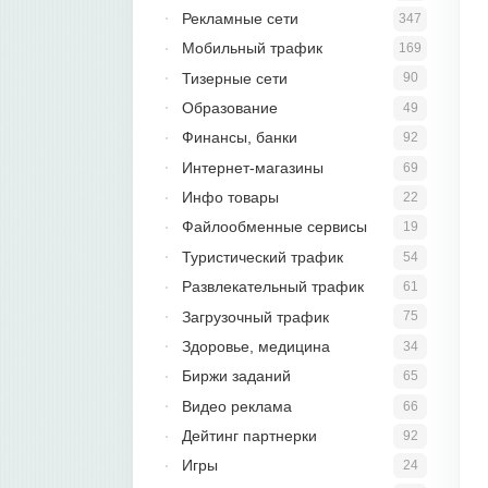
Рекламные сети
347
Мобильный трафик
169
Тизерные сети
90
Образование
49
Финансы, банки
92
Интернет-магазины
69
Инфо товары
22
Файлообменные сервисы
19
Туристический трафик
54
Развлекательный трафик
61
Загрузочный трафик
75
Здоровье, медицина
34
Биржи заданий
65
Видео реклама
66
Дейтинг партнерки
92
Игры
24