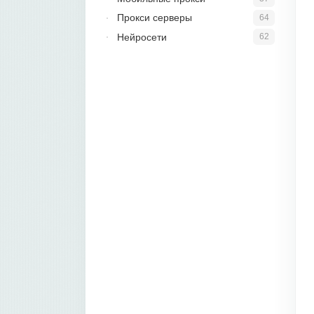
Прокси серверы
64
Нейросети
62