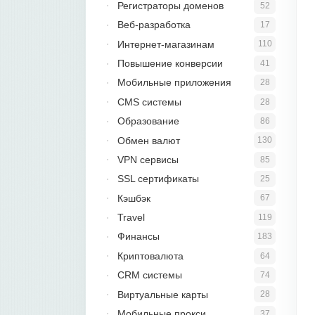
Регистраторы доменов
52
Веб-разработка
17
Интернет-магазинам
110
Повышение конверсии
41
Мобильные приложения
28
CMS системы
28
Образование
86
Обмен валют
130
VPN сервисы
85
SSL сертификаты
25
Кэшбэк
67
Travel
119
Финансы
183
Криптовалюта
64
CRM системы
74
Виртуальные карты
28
Мобильные прокси
37