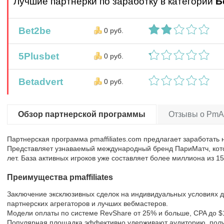
Лучшие партнерки по заработку в категории
Б
Bet2be
0 руб.
5Plusbet
0 руб.
Betadvert
0 руб.
Обзор партнерской программы
Отзывы о PmAffi
Партнерская программа pmaffiliates.com предлагает заработать
Представляет узнаваемый международный бренд ПариМатч, кот
лет. База активных игроков уже составляет более миллиона из 15
Преимущества pmaffiliates
Заключение эксклюзивных сделок на индивидуальных условиях д
партнерских агрегаторов и лучших вебмастеров.
Модели оплаты по системе RevShare от 25% и больше, CPA до $10
Популярная площадка эффективно удерживают аудиторию, полу