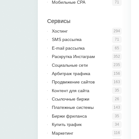
Мобильные CPA
71
Сервисы
Хостинг
294
SMS рассылка
71
E-mail рассылка
65
Раскрутка Инстаграм
352
Социальные сети
235
Арбитраж трафика
156
Продвижение сайтов
163
Контент для сайта
35
Ссылочные биржи
26
Платежные системы
143
Биржи фриланса
35
Купить трафик
34
Маркетинг
116