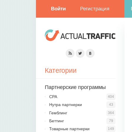
Войти
Регистрация
Категории
Партнерские программы
CPA
404
Нутра партнерки
43
Гемблинг
364
Беттинг
79
Товарные партнерки
149