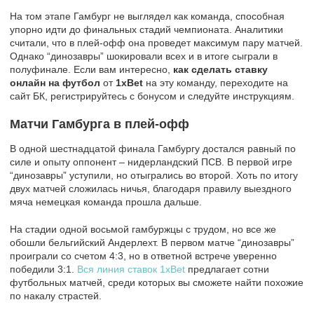
На том этапе Гамбург не выглядел как команда, способная
упорно идти до финальных стадий чемпионата. Аналитики
считали, что в плей-офф она проведет максимум пару матчей.
Однако “динозавры” шокировали всех и в итоге сыграли в
полуфинале. Если вам интересно,
как сделать ставку
онлайн на футбол
от
1xBet
на эту команду, переходите на
сайт БК, регистрируйтесь с бонусом и следуйте инструкциям.
Матчи Гамбурга в плей-офф
В одной шестнадцатой финала Гамбургу достался равный по
силе и опыту оппонент – нидерландский ПСВ. В первой игре
“динозавры” уступили, но отыгрались во второй. Хоть по итогу
двух матчей сложилась ничья, благодаря правилу выездного
мяча немецкая команда прошла дальше.
На стадии одной восьмой гамбуржцы с трудом, но все же
обошли бельгийский Андерлехт. В первом матче “динозавры”
проиграли со счетом 4:3, но в ответной встрече уверенно
победили 3:1.
Вся линия ставок 1xBet
предлагает сотни
футбольных матчей, среди которых вы сможете найти похожие
по накалу страстей.