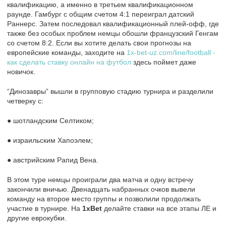
квалификацию, а именно в третьем квалификационном
раунде. Гамбург с общим счетом 4:1 переиграл датский
Раннерс. Затем последовал квалификационный плей-офф, где
также без особых проблем немцы обошли французский Генгам
со счетом 8:2. Если вы хотите делать свои прогнозы на
европейские команды, заходите на
1x-bet-uz.com/line/football -
как сделать ставку онлайн на футбол
здесь поймет даже
новичок.
“Динозавры” вышли в групповую стадию турнира и разделили
четверку с:
● шотландским Селтиком;
● израильским Хапоэлем;
● австрийским Рапид Вена.
В этом туре немцы проиграли два матча и одну встречу
закончили вничью. Двенадцать набранных очков вывели
команду на второе место группы и позволили продолжать
участие в турнире. На
1xBet
делайте ставки на все этапы ЛЕ и
другие еврокубки.