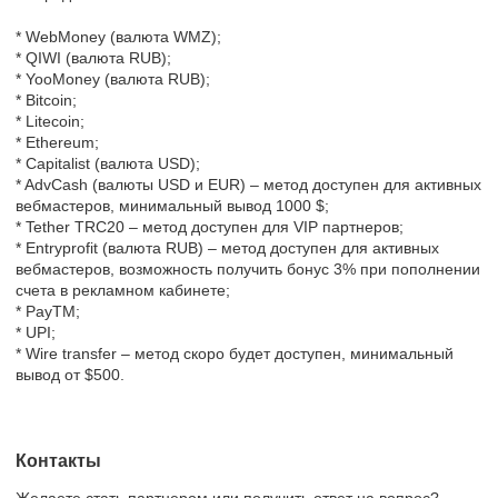
* WebMoney (валюта WMZ);
* QIWI (валюта RUB);
* YooMoney (валюта RUB);
* Bitcoin;
* Litecoin;
* Ethereum;
* Capitalist (валюта USD);
* AdvCash (валюты USD и EUR) – метод доступен для активных
вебмастеров, минимальный вывод 1000 $;
* Tether TRC20 – метод доступен для VIP партнеров;
* Entryprofit (валюта RUB) – метод доступен для активных
вебмастеров, возможность получить бонус 3% при пополнении
счета в рекламном кабинете;
* PayTM;
* UPI;
* Wire transfer – метод скоро будет доступен, минимальный
вывод от $500.
Контакты
Желаете стать партнером или получить ответ на вопрос?