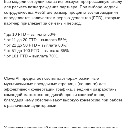
Все модели сотрудничества используют прогрессивную шкалу
для расчета вознаграждения партнера. При выборе модели
сотрудничества RevShare размер процента вознаграждения
определяется количеством первых депозитов (FTD), которые
партнер привлекает за отчетный период:
* до 10 FTD – выплата 50%;
* от 11 до 20 FTD – выплата 55%;
* от 21 до 50 FTD – выплата 60%;
* от 51 до 100 FTD – выплата 65%;
* от 101 FTD – выплата 70%.
CleverAff предлагает своим партнерам различные
мультиязычные посадочные страницы (лендинги) для
эффективной конвертации трафика. Лендинги разработаны
командой маркетологов, дизайнеров и копирайтеров,
благодаря чему обеспечивают высокую конверсию при работе
с различными аудиториями.
Участники партнерской программы демонстрируют высокие