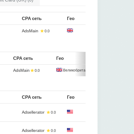
CPA сеть
Гео
AdsMain
0.0
CPA сеть
Гео
AdsMain
Великобритания
0.0
CPA сеть
Гео
Adsellerator
0.0
Adsellerator
0.0