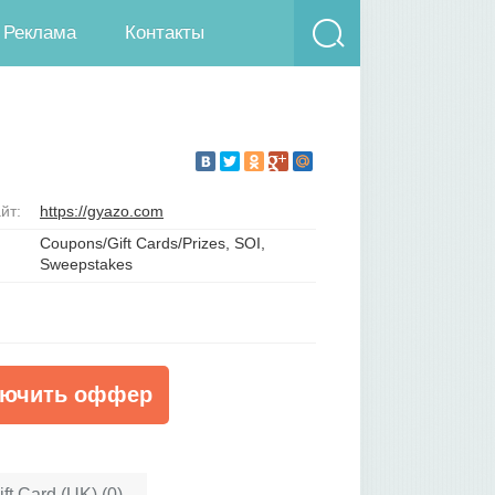
Реклама
Контакты
йт:
https://gyazo.com
Coupons/Gift Cards/Prizes, SOI,
Sweepstakes
ючить оффер
ft Card (UK) (0)