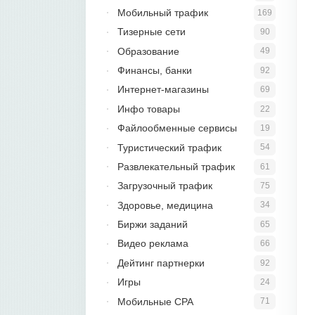
Мобильный трафик
169
Тизерные сети
90
Образование
49
Финансы, банки
92
Интернет-магазины
69
Инфо товары
22
Файлообменные сервисы
19
Туристический трафик
54
Развлекательный трафик
61
Загрузочный трафик
75
Здоровье, медицина
34
Биржи заданий
65
Видео реклама
66
Дейтинг партнерки
92
Игры
24
Мобильные CPA
71