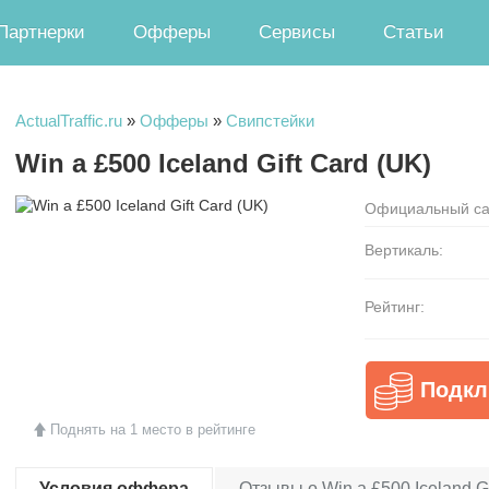
Партнерки
Офферы
Сервисы
Статьи
ActualTraffic.ru
»
Офферы
»
Свипстейки
Win a £500 Iceland Gift Card (UK)
Официальный са
Вертикаль:
Рейтинг:
Подкл
Поднять на 1 место в рейтинге
Условия оффера
Отзывы о Win a £500 Iceland Gi