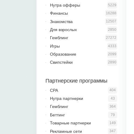
Нутра офферы
5229
Финансы
16288
Знакомства
12507
Для взрослых
2850
Гемблинг
27272
Игры
4333
Образование
2099
Свипстейки
2890
Партнерские программы
CPA
404
Нутра партнерки
43
Гемблинг
364
Беттинг
79
Товарные партнерки
149
Рекламные сети
347