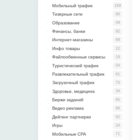
Мобильный трафик
169
Тизерные сети
90
Образование
49
Финансы, банки
92
Интернет-магазины
69
Инфо товары
22
Файлообменные сервисы
19
Туристический трафик
54
Развлекательный трафик
61
Загрузочный трафик
75
Здоровье, медицина
34
Биржи заданий
65
Видео реклама
66
Дейтинг партнерки
92
Игры
24
Мобильные CPA
71