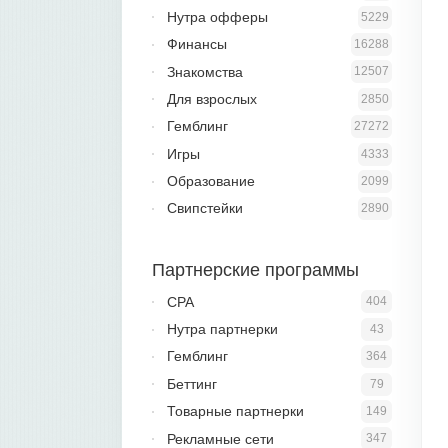
Нутра офферы
5229
Финансы
16288
Знакомства
12507
Для взрослых
2850
Гемблинг
27272
Игры
4333
Образование
2099
Свипстейки
2890
Партнерские программы
CPA
404
Нутра партнерки
43
Гемблинг
364
Беттинг
79
Товарные партнерки
149
Рекламные сети
347