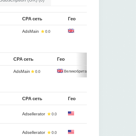
CPA сеть
Гео
AdsMain
0.0
CPA сеть
Гео
AdsMain
Великобритания
0.0
CPA сеть
Гео
Adsellerator
0.0
Adsellerator
0.0