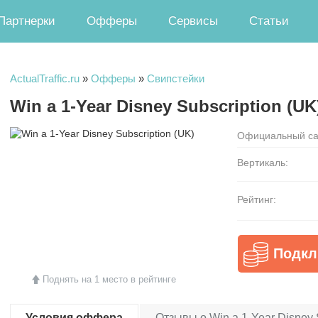
Партнерки
Офферы
Сервисы
Статьи
ActualTraffic.ru
»
Офферы
»
Свипстейки
Win a 1-Year Disney Subscription (UK
Официальный са
Вертикаль:
Рейтинг:
Подкл
Поднять на 1 место в рейтинге
Условия оффера
Отзывы о Win a 1-Year Disney S