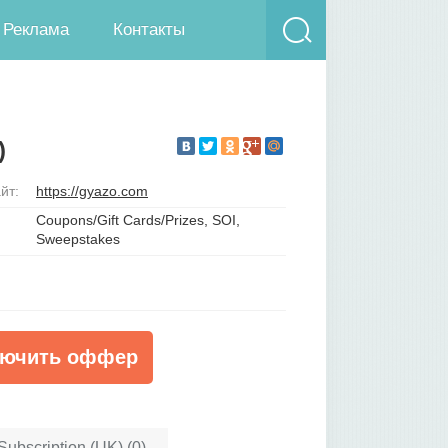
Реклама
Контакты
)
йт:
https://gyazo.com
Coupons/Gift Cards/Prizes, SOI,
Sweepstakes
ючить оффер
ubscription (UK) (0)