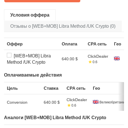
Условия оффера
Отзывы о [WEB+MOB] Libra Method /UK Crypto (0)
Оффер
Оплата
CPA сеть
Гео
[WEB+MOB] Libra
ClickDealer
640.00 $
Method /UK Crypto
0.6
Оплачиваемые действия
Цель
Ставка
CPA сеть
Гео
ClickDealer
Conversion
640.00 $
Великобритания
0.6
Аналоги [WEB+MOB] Libra Method /UK Crypto