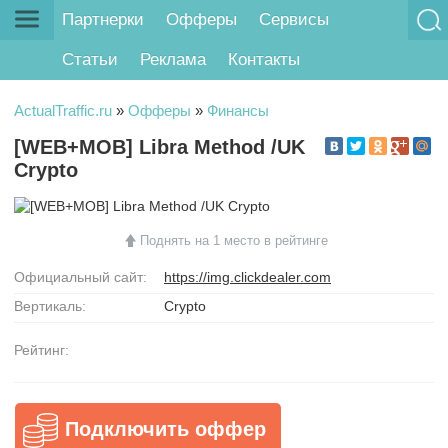
Партнерки
Офферы
Сервисы
Статьи
Реклама
Контакты
ActualTraffic.ru
»
Офферы
»
Финансы
[WEB+MOB] Libra Method /UK
Crypto
Поднять на 1 место в рейтинге
Официальный сайт:
https://img.clickdealer.com
Вертикаль:
Crypto
Рейтинг:
Подключить оффер