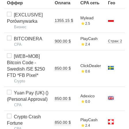
Оффер
Оплата
CPA сеть
Гео
[EXCLUSIVE]
Mylead
1355.15 $
Porównywarka
2.5
Бизнес
BITCOINERA
PlayCash
900.00 $
Стран: 2
CPA
2.4
[WEB+MOB]
Bitcoin Code -
ClickDealer
850.00 $
Swedish /SE $250
0.6
FTD *FB Pixel*
Crypto
Yuan Pay (UK) ()
Adexico
850.00 $
(Personal Approval)
0.0
CPA
Crypto Crash
PlayCash
850.00 $
Fortune
2.4
CPA