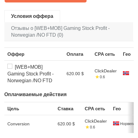
Условия оффера
Отзывы о [WEB+MOB] Gaming Stock Profit -
Norwegian /NO FTD (0)
Оффер
Оплата
CPA сеть
Гео
[WEB+MOB]
ClickDealer
Gaming Stock Profit -
620.00 $
0.6
Norwegian /NO FTD
Оплачиваемые действия
Цель
Ставка
CPA сеть
Гео
ClickDealer
Conversion
620.00 $
Норвегия
0.6