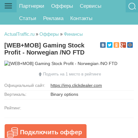
Партнерки
Офферы
Сервисы
Статьи
Реклама
Контакты
ActualTraffic.ru
»
Офферы
»
Финансы
[WEB+MOB] Gaming Stock
Profit - Norwegian /NO FTD
Поднять на 1 место в рейтинге
Официальный сайт:
https://img.clickdealer.com
Вертикаль:
Binary options
Рейтинг:
Подключить оффер