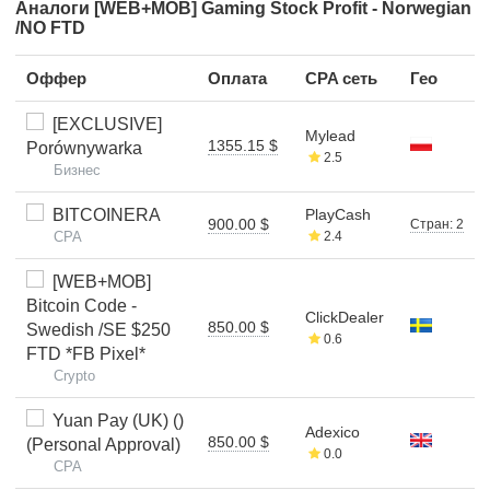
Аналоги [WEB+MOB] Gaming Stock Profit - Norwegian
/NO FTD
Оффер
Оплата
CPA сеть
Гео
[EXCLUSIVE]
Mylead
1355.15 $
Porównywarka
2.5
Бизнес
BITCOINERA
PlayCash
900.00 $
Стран: 2
CPA
2.4
[WEB+MOB]
Bitcoin Code -
ClickDealer
850.00 $
Swedish /SE $250
0.6
FTD *FB Pixel*
Crypto
Yuan Pay (UK) ()
Adexico
850.00 $
(Personal Approval)
0.0
CPA