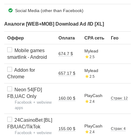
Social Media (other than Facebook)
Аналоги [WEB+MOB] Download Ad /ID [XL]
Оффер
Оплата
CPA сеть
Гео
Mobile games
Mylead
674.7 $
smartlink - Android
2.5
Addon for
Mylead
657.17 $
Chrome
2.5
Neon 54[FD]
PlayCash
FB,UAC Only
160.00 $
Стран: 12
2.4
Facebook + webview
apps
24CasinoBet [BL]
PlayCash
FB/UAC/TikTok
155.00 $
Стран: 4
2.4
Facebook + webview