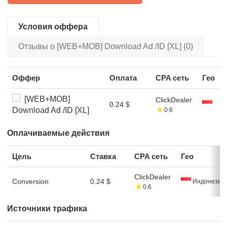
Условия оффера
Отзывы о [WEB+MOB] Download Ad /ID [XL] (0)
Оффер
Оплата
CPA сеть
Гео
[WEB+MOB]
ClickDealer
0.24 $
Download Ad /ID [XL]
0.6
Оплачиваемые действия
Цель
Ставка
CPA сеть
Гео
ClickDealer
Conversion
0.24 $
Индонезия
0.6
Источники трафика