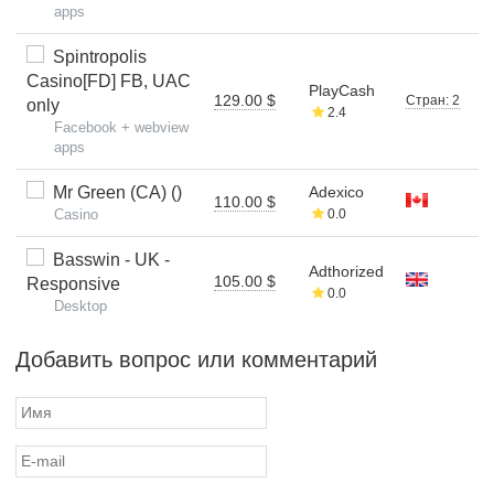
apps
Spintropolis
Casino[FD] FB, UAC
PlayCash
129.00 $
Стран: 2
only
2.4
Facebook + webview
apps
Mr Green (CA) ()
Adexico
110.00 $
Casino
0.0
Basswin - UK -
Adthorized
105.00 $
Responsive
0.0
Desktop
Добавить вопрос или комментарий