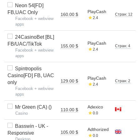
Neon 54[FD]
PlayCash
FB,UAC Only
160.00 $
Стран: 12
2.4
Facebook + webview
apps
24CasinoBet [BL]
PlayCash
FB/UAC/TikTok
155.00 $
Стран: 4
2.4
Facebook + webview
apps
Spintropolis
Casino[FD] FB, UAC
PlayCash
129.00 $
Стран: 2
only
2.4
Facebook + webview
apps
Mr Green (CA) ()
Adexico
110.00 $
Casino
0.0
Basswin - UK -
Adthorized
105.00 $
Responsive
0.0
Desktop