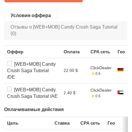
Условия оффера
Отзывы о [WEB+MOB] Candy Crush Saga Tutorial
(0)
Оффер
Оплата
CPA сеть
Гео
[WEB+MOB] Candy
ClickDealer
Crush Saga Tutorial
22.00 $
0.6
/DE
[WEB+MOB] Candy
ClickDealer
2.40 $
Crush Saga Tutorial /AE
0.6
Оплачиваемые действия
Цель
Ставка
CPA сеть
Гео