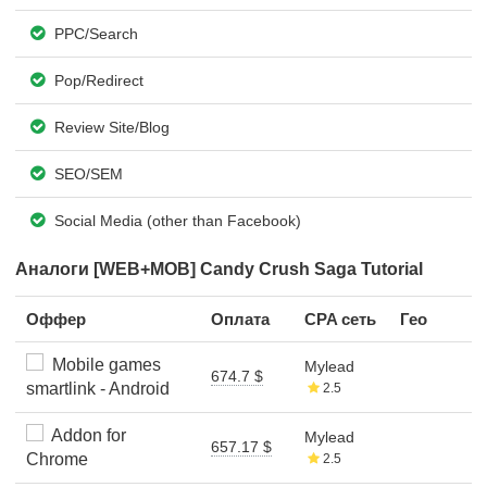
PPC/Search
Pop/Redirect
Review Site/Blog
SEO/SEM
Social Media (other than Facebook)
Аналоги [WEB+MOB] Candy Crush Saga Tutorial
Оффер
Оплата
CPA сеть
Гео
Mobile games
Mylead
674.7 $
smartlink - Android
2.5
Addon for
Mylead
657.17 $
Chrome
2.5