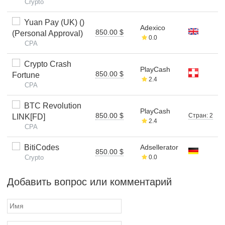
Crypto
Yuan Pay (UK) ()
Adexico
850.00 $
(Personal Approval)
0.0
CPA
Crypto Crash
PlayCash
850.00 $
Fortune
2.4
CPA
BTC Revolution
PlayCash
850.00 $
Стран: 2
LINK[FD]
2.4
CPA
BitiCodes
Adsellerator
850.00 $
Crypto
0.0
Добавить вопрос или комментарий