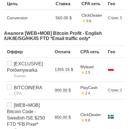
Цель
Ставка
CPA сеть
Гео
ClickDealer
Conversion
560.00 $
Стран: 5
0.6
Аналоги [WEB+MOB] Bitcoin Profit - English
/UK/IE/SG/HK/IS FTD *Email traffic only*
Оффер
Оплата
CPA сеть
Гео
[EXCLUSIVE]
Mylead
1355.15 $
Porównywarka
2.5
Бизнес
BITCOINERA
PlayCash
900.00 $
Стран: 2
CPA
2.4
[WEB+MOB]
Bitcoin Code -
ClickDealer
850.00 $
Swedish /SE $250
0.6
FTD *FB Pixel*