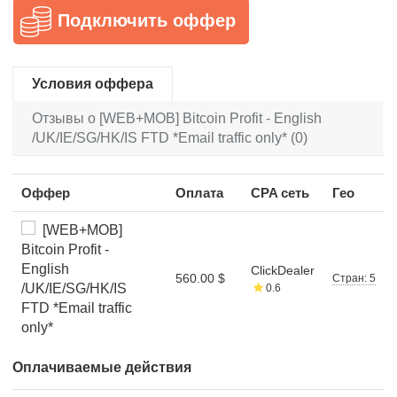
Подключить оффер
Условия оффера
Отзывы о [WEB+MOB] Bitcoin Profit - English
/UK/IE/SG/HK/IS FTD *Email traffic only* (0)
Оффер
Оплата
CPA сеть
Гео
[WEB+MOB]
Bitcoin Profit -
English
ClickDealer
560.00 $
Стран: 5
/UK/IE/SG/HK/IS
0.6
FTD *Email traffic
only*
Оплачиваемые действия