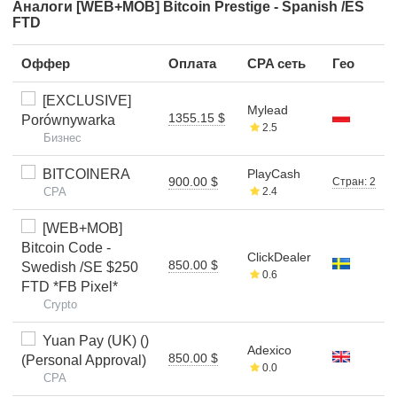
Аналоги [WEB+MOB] Bitcoin Prestige - Spanish /ES
FTD
Оффер
Оплата
CPA сеть
Гео
[EXCLUSIVE]
Mylead
1355.15 $
Porównywarka
2.5
Бизнес
BITCOINERA
PlayCash
900.00 $
Стран: 2
CPA
2.4
[WEB+MOB]
Bitcoin Code -
ClickDealer
850.00 $
Swedish /SE $250
0.6
FTD *FB Pixel*
Crypto
Yuan Pay (UK) ()
Adexico
850.00 $
(Personal Approval)
0.0
CPA