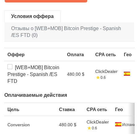
Условия оффера
Отзывы о [WEB+MOB] Bitcoin Prestige - Spanish
/ES FTD (0)
Оффер
Оплата
CPA сеть
Гео
[WEB+MOB] Bitcoin
ClickDealer
Prestige - Spanish /ES
480.00 $
0.6
FTD
Оплачиваемые действия
Цель
Ставка
CPA сеть
Гео
ClickDealer
Conversion
480.00 $
Испания
0.6