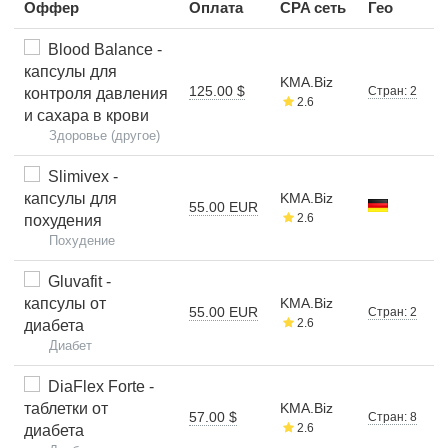
Оффер
Оплата
CPA сеть
Гео
Blood Balance -
капсулы для
KMA.Biz
125.00 $
Стран: 2
контроля давления
2.6
и сахара в крови
Здоровье (другое)
Slimivex -
капсулы для
KMA.Biz
55.00 EUR
2.6
похудения
Похудение
Gluvafit -
капсулы от
KMA.Biz
55.00 EUR
Стран: 2
2.6
диабета
Диабет
DiaFlex Forte -
таблетки от
KMA.Biz
57.00 $
Стран: 8
2.6
диабета