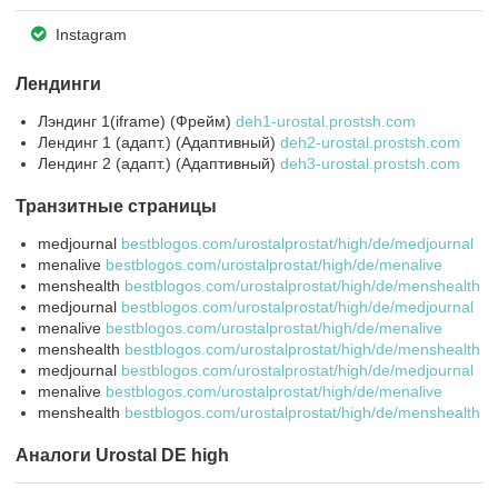
Instagram
Лендинги
Лэндинг 1(iframe) (Фрейм)
deh1-urostal.prostsh.com
Лендинг 1 (адапт.) (Адаптивный)
deh2-urostal.prostsh.com
Лендинг 2 (адапт.) (Адаптивный)
deh3-urostal.prostsh.com
Транзитные страницы
medjournal
bestblogos.com/urostalprostat/high/de/medjournal
menalive
bestblogos.com/urostalprostat/high/de/menalive
menshealth
bestblogos.com/urostalprostat/high/de/menshealth
medjournal
bestblogos.com/urostalprostat/high/de/medjournal
menalive
bestblogos.com/urostalprostat/high/de/menalive
menshealth
bestblogos.com/urostalprostat/high/de/menshealth
medjournal
bestblogos.com/urostalprostat/high/de/medjournal
menalive
bestblogos.com/urostalprostat/high/de/menalive
menshealth
bestblogos.com/urostalprostat/high/de/menshealth
Аналоги Urostal DE high