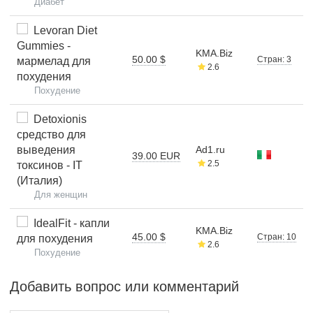
Диабет
Levoran Diet
Gummies -
KMA.Biz
50.00 $
Стран: 3
мармелад для
2.6
похудения
Похудение
Detoxionis
средство для
выведения
Ad1.ru
39.00 EUR
2.5
токсинов - IT
(Италия)
Для женщин
IdealFit - капли
KMA.Biz
45.00 $
Стран: 10
для похудения
2.6
Похудение
Добавить вопрос или комментарий