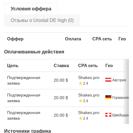
Условия оффера
Отзывы о Urostal DE high (0)
Оффер
Оплата
CPA сеть
Гео
Оплачиваемые действия
Цель
Ставка
CPA сеть
Гео
Подтвержденная
Shakes.pro
20.00 $
Австрия
заявка
2.4
Подтвержденная
Shakes.pro
20.00 $
Германия
заявка
2.4
Подтвержденная
Shakes.pro
20.00 $
Швейцария
заявка
2.4
Источники трафика