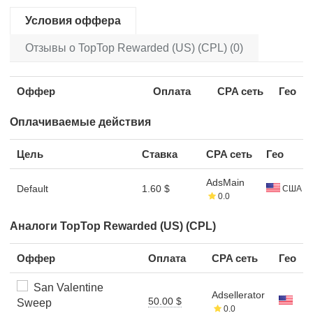
Условия оффера
Отзывы о TopTop Rewarded (US) (CPL) (0)
Оффер
Оплата
CPA сеть
Гео
Оплачиваемые действия
Цель
Ставка
CPA сеть
Гео
AdsMain
Default
1.60 $
США
0.0
Аналоги TopTop Rewarded (US) (CPL)
Оффер
Оплата
CPA сеть
Гео
San Valentine
Adsellerator
50.00 $
Sweep
0.0