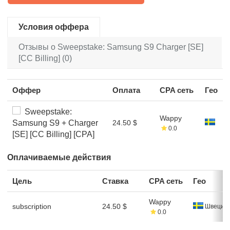
Условия оффера
Отзывы о Sweepstake: Samsung S9 Charger [SE]
[CC Billing] (0)
Оффер
Оплата
CPA сеть
Гео
Sweepstake:
Wappy
Samsung S9 + Charger
24.50 $
0.0
[SE] [CC Billing] [CPA]
Оплачиваемые действия
Цель
Ставка
CPA сеть
Гео
Wappy
subscription
24.50 $
Швеция
0.0