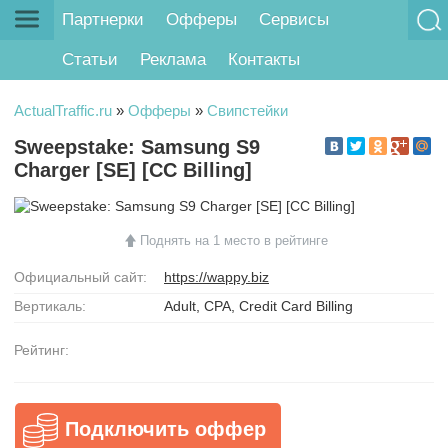
Партнерки
Офферы
Сервисы
Статьи
Реклама
Контакты
ActualTraffic.ru
»
Офферы
»
Свипстейки
Sweepstake: Samsung S9
Charger [SE] [CC Billing]
Поднять на 1 место в рейтинге
Официальный сайт:
https://wappy.biz
Вертикаль:
Adult, CPA, Credit Card Billing
Рейтинг:
Подключить оффер