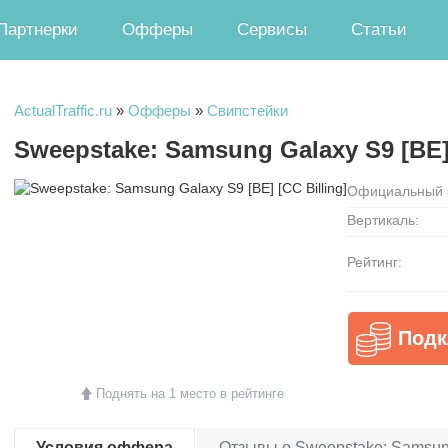
Партнерки
Офферы
Сервисы
Статьи
ActualTraffic.ru
»
Офферы
»
Свипстейки
Sweepstake: Samsung Galaxy S9 [BE] 
Официальный 
Вертикаль:
Рейтинг:
Под
Поднять на 1 место в рейтинге
Условия оффера
Отзывы о Sweepstake: Samsung 