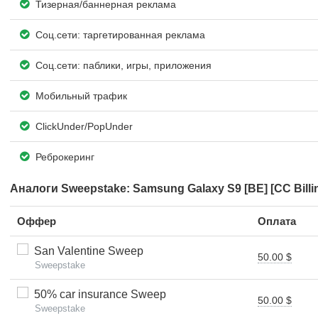
Тизерная/баннерная реклама
Соц.сети: таргетированная реклама
Соц.сети: паблики, игры, приложения
Мобильный трафик
ClickUnder/PopUnder
Реброкеринг
Аналоги Sweepstake: Samsung Galaxy S9 [BE] [CC Billi
Оффер
Оплата
San Valentine Sweep
50.00 $
Sweepstake
50% car insurance Sweep
50.00 $
Sweepstake