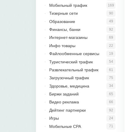
Мобильный трафик
169
Тизерные сети
90
Образование
49
Финансы, банки
92
Интернет-магазины
69
Инфо товары
22
Файлообменные сервисы
19
Туристический трафик
54
Развлекательный трафик
61
Загрузочный трафик
75
Здоровье, медицина
34
Биржи заданий
65
Видео реклама
66
Дейтинг партнерки
92
Игры
24
Мобильные CPA
71