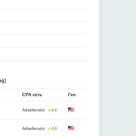
ng]
CPA сеть
Гео
Adsellerator
0.0
Adsellerator
0.0