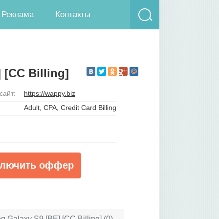
Реклама
Контакты
[CC Billing]
сайт:
https://wappy.biz
Adult, CPA, Credit Card Billing
ключить оффер
Galaxy S9 [BE] [CC Billing] (0)