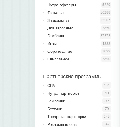
Нутра офферы
5229
Финансы
16288
Знакомства
12507
Для взрослых
2850
Гемблинг
27272
Игры
4333
Образование
2099
Свипстейки
2890
Партнерские программы
CPA
404
Нутра партнерки
43
Гемблинг
364
Беттинг
79
Товарные партнерки
149
Рекламные сети
347