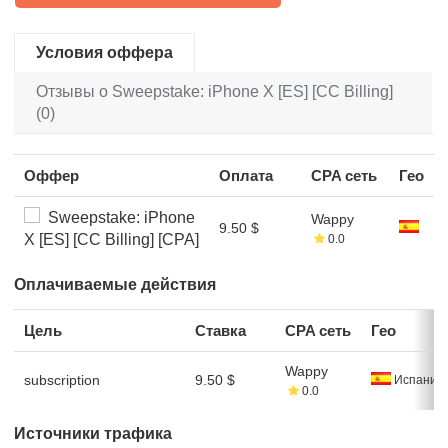
Условия оффера
Отзывы о Sweepstake: iPhone X [ES] [CC Billing]
(0)
Оффер
Оплата
CPA сеть
Гео
Sweepstake: iPhone
Wappy
9.50 $
X [ES] [CC Billing] [CPA]
0.0
Оплачиваемые действия
Цель
Ставка
CPA сеть
Гео
Wappy
subscription
9.50 $
Испания
0.0
Источники трафика