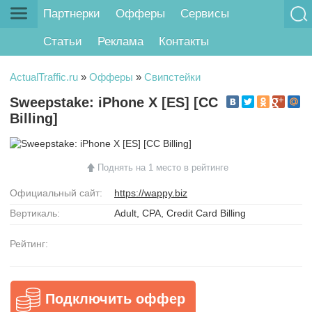
Партнерки
Офферы
Сервисы
Статьи
Реклама
Контакты
ActualTraffic.ru
»
Офферы
»
Свипстейки
Sweepstake: iPhone X [ES] [CC
Billing]
Поднять на 1 место в рейтинге
Официальный сайт:
https://wappy.biz
Вертикаль:
Adult, CPA, Credit Card Billing
Рейтинг:
Подключить оффер