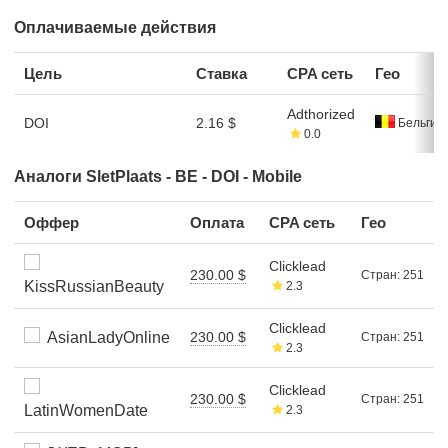
Оплачиваемые действия
Цель
Ставка
CPA сеть
Гео
Adthorized
DOI
2.16 $
Бельгия
0.0
Аналоги SletPlaats - BE - DOI - Mobile
Оффер
Оплата
CPA сеть
Гео
Clicklead
230.00 $
Стран: 251
KissRussianBeauty
2.3
Clicklead
AsianLadyOnline
230.00 $
Стран: 251
2.3
Clicklead
230.00 $
Стран: 251
LatinWomenDate
2.3