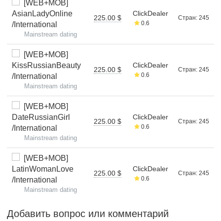
[WEB+MOB]
AsianLadyOnline
ClickDealer
225.00 $
Стран: 245
0.6
/International
Mainstream dating
[WEB+MOB]
KissRussianBeauty
ClickDealer
225.00 $
Стран: 245
0.6
/International
Mainstream dating
[WEB+MOB]
DateRussianGirl
ClickDealer
225.00 $
Стран: 245
0.6
/International
Mainstream dating
[WEB+MOB]
LatinWomanLove
ClickDealer
225.00 $
Стран: 245
0.6
/International
Mainstream dating
Добавить вопрос или комментарий