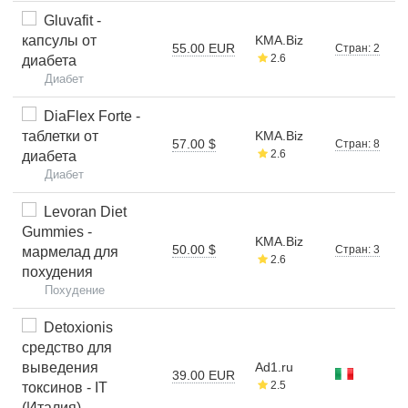
Gluvafit -
капсулы от
KMA.Biz
55.00 EUR
Стран: 2
2.6
диабета
Диабет
DiaFlex Forte -
таблетки от
KMA.Biz
57.00 $
Стран: 8
2.6
диабета
Диабет
Levoran Diet
Gummies -
KMA.Biz
50.00 $
Стран: 3
мармелад для
2.6
похудения
Похудение
Detoxionis
средство для
выведения
Ad1.ru
39.00 EUR
2.5
токсинов - IT
(Италия)