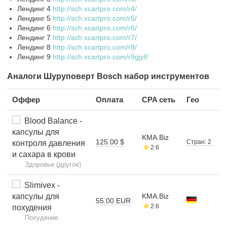
Лендинг 4
http://sch.xcartpro.com/r4/
Лендинг 5
http://sch.xcartpro.com/r5/
Лендинг 6
http://sch.xcartpro.com/r6/
Лендинг 7
http://sch.xcartpro.com/r7/
Лендинг 8
http://sch.xcartpro.com/r8/
Лендинг 9
http://sch.xcartpro.com/r9gjyf/
Аналоги Шуруповерт Bosch набор инструментов
Оффер
Оплата
CPA сеть
Гео
Blood Balance -
капсулы для
KMA.Biz
125.00 $
Стран: 2
контроля давления
2.6
и сахара в крови
Здоровье (другое)
Slimivex -
капсулы для
KMA.Biz
55.00 EUR
2.6
похудения
Похудение