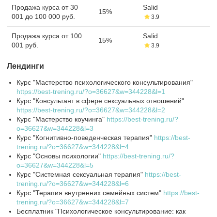
Продажа курса от 30
Salid
15%
001 до 100 000 руб.
3.9
Продажа курса от 100
Salid
15%
001 руб.
3.9
Лендинги
Курс "Мастерство психологического консультирования"
https://best-trening.ru/?o=36627&w=344228&l=1
Курс "Консультант в сфере сексуальных отношений"
https://best-trening.ru/?o=36627&w=344228&l=2
Курс "Мастерство коучинга"
https://best-trening.ru/?
o=36627&w=344228&l=3
Курс "Когнитивно-поведенческая терапия"
https://best-
trening.ru/?o=36627&w=344228&l=4
Курс "Основы психологии"
https://best-trening.ru/?
o=36627&w=344228&l=5
Курс "Системная сексуальная терапия"
https://best-
trening.ru/?o=36627&w=344228&l=6
Курс "Терапия внутренних семейных систем"
https://best-
trening.ru/?o=36627&w=344228&l=7
Бесплатник "Психологическое консультирование: как