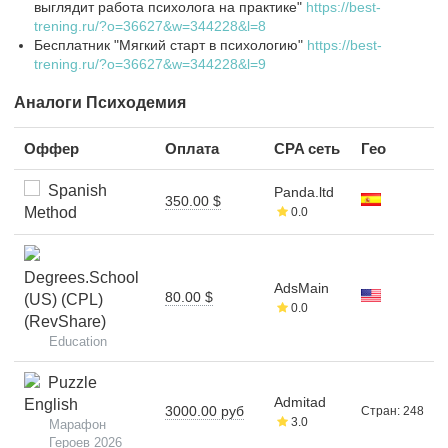
выглядит работа психолога на практике"
https://best-
trening.ru/?o=36627&w=344228&l=8
Бесплатник "Мягкий старт в психологию"
https://best-
trening.ru/?o=36627&w=344228&l=9
Аналоги Психодемия
Оффер
Оплата
CPA сеть
Гео
Spanish
Panda.ltd
350.00 $
Method
0.0
Degrees.School
AdsMain
80.00 $
(US) (CPL)
0.0
(RevShare)
Education
Puzzle
Admitad
English
3000.00 руб
Стран: 248
3.0
Марафон
Героев 2026