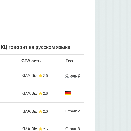
) КЦ говорит на русском языке
CPA сеть
Гео
KMA.Biz
Стран: 2
2.6
KMA.Biz
2.6
KMA.Biz
Стран: 2
2.6
KMA.Biz
Стран: 8
2.6