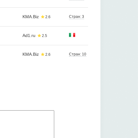
KMA.Biz
Стран: 3
2.6
Ad1.ru
2.5
KMA.Biz
Стран: 10
2.6