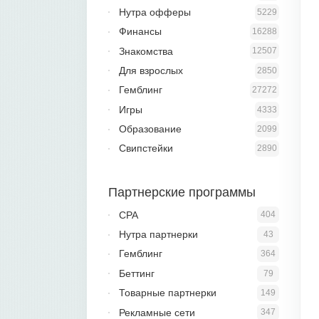
Нутра офферы
5229
Финансы
16288
Знакомства
12507
Для взрослых
2850
Гемблинг
27272
Игры
4333
Образование
2099
Свипстейки
2890
Партнерские программы
CPA
404
Нутра партнерки
43
Гемблинг
364
Беттинг
79
Товарные партнерки
149
Рекламные сети
347