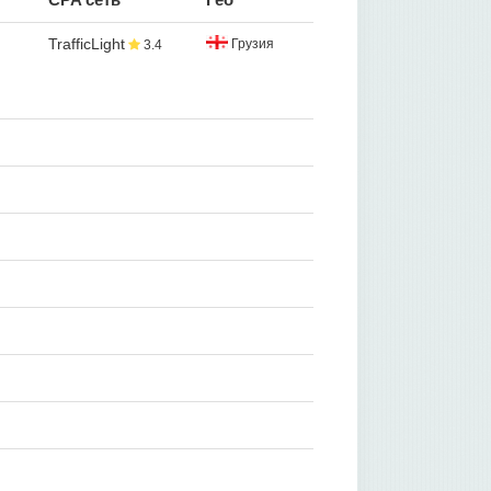
TrafficLight
Грузия
3.4