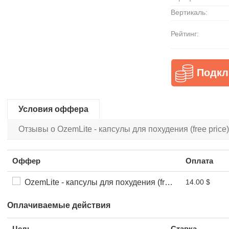
Вертикаль:
Рейтинг:
Подкл
Условия оффера
Отзывы о OzemLite - капсулы для похудения (free price)
Оффер
Оплата
OzemLite - капсулы для похудения (free price) КЦ говорит на русском языке
14.00 $
Оплачиваемые действия
Цель
Ставка