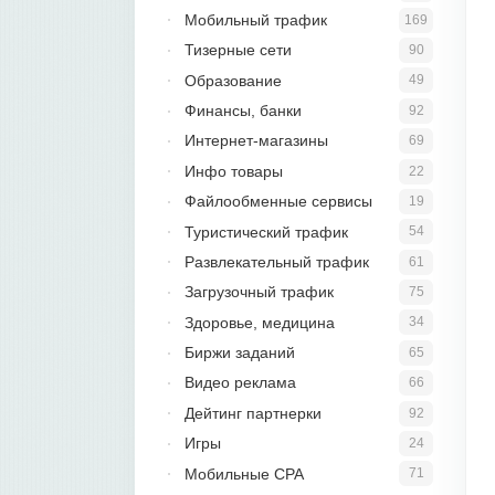
Мобильный трафик
169
Тизерные сети
90
Образование
49
Финансы, банки
92
Интернет-магазины
69
Инфо товары
22
Файлообменные сервисы
19
Туристический трафик
54
Развлекательный трафик
61
Загрузочный трафик
75
Здоровье, медицина
34
Биржи заданий
65
Видео реклама
66
Дейтинг партнерки
92
Игры
24
Мобильные CPA
71