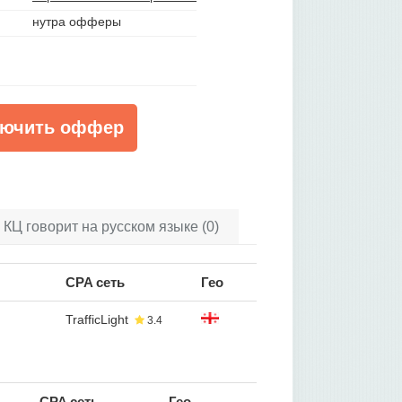
нутра офферы
ючить оффер
 КЦ говорит на русском языке (0)
CPA сеть
Гео
TrafficLight
3.4
CPA сеть
Гео