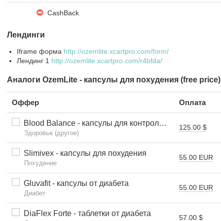
CashBack
Лендинги
Iframe форма
http://ozemlite.xcartpro.com/form/
Лендинг 1
http://ozemlite.xcartpro.com/r4bfda/
Аналоги OzemLite - капсулы для похудения (free price
Оффер
Оплата
Blood Balance - капсулы для контроля давления и сахара в крови
125.00 $
Здоровье (другое)
Slimivex - капсулы для похудения
55.00 EUR
Похудение
Gluvafit - капсулы от диабета
55.00 EUR
Диабет
DiaFlex Forte - таблетки от диабета
57.00 $