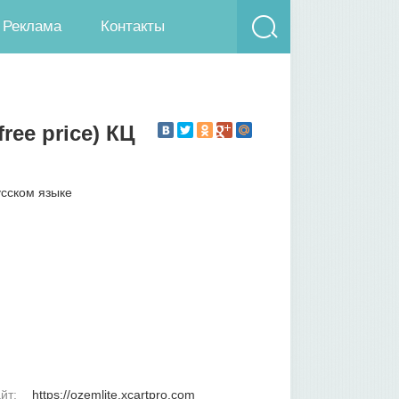
Реклама
Контакты
ree price) КЦ
йт:
https://ozemlite.xcartpro.com