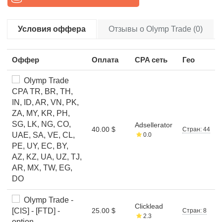
Условия оффера
Отзывы о Olymp Trade (0)
Оффер
Оплата
CPA сеть
Гео
Olymp Trade
CPA TR, BR, TH,
IN, ID, AR, VN, PK,
ZA, MY, KR, PH,
SG, LK, NG, CO,
Adsellerator
40.00 $
Стран: 44
UAE, SA, VE, CL,
0.0
PE, UY, EC, BY,
AZ, KZ, UA, UZ, TJ,
AR, MX, TW, EG,
DO
Olymp Trade -
Clicklead
[CIS] - [FTD] -
25.00 $
Стран: 8
2.3
option