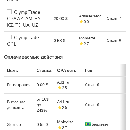
Olymp Trade
Adsellerator
CPA AZ, AM, BY,
20.00 $
Стран: 7
0.0
KZ, TJ, UA, UZ
Olymp trade
Mobytize
0.58 $
Стран: 6
CPL
2.7
Оплачиваемые действия
Цель
Ставка
CPA сеть
Гео
Ad1.ru
Регистрация
0.00 $
Стран: 6
2.5
от 16$
Внесение
Ad1.ru
до
Стран: 6
депозита
2.5
24$%
Mobytize
Sign up
0.58 $
Бразилия
2.7