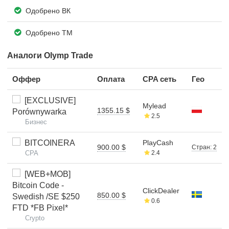
Одобрено ВК
Одобрено ТМ
Аналоги Olymp Trade
Оффер
Оплата
CPA сеть
Гео
[EXCLUSIVE]
Mylead
1355.15 $
Porównywarka
2.5
Бизнес
BITCOINERA
PlayCash
900.00 $
Стран: 2
CPA
2.4
[WEB+MOB]
Bitcoin Code -
ClickDealer
850.00 $
Swedish /SE $250
0.6
FTD *FB Pixel*
Crypto