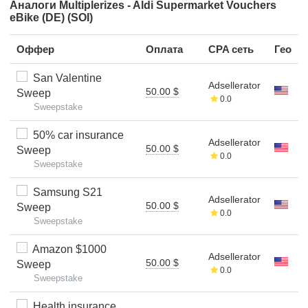
Аналоги Multiplerizes - Aldi Supermarket Vouchers
eBike (DE) (SOI)
Оффер
Оплата
CPA сеть
Гео
San Valentine
Adsellerator
50.00 $
Sweep
0.0
Sweepstake
50% car insurance
Adsellerator
50.00 $
Sweep
0.0
Sweepstake
Samsung S21
Adsellerator
50.00 $
Sweep
0.0
Sweepstake
Amazon $1000
Adsellerator
50.00 $
Sweep
0.0
Sweepstake
Health insurance