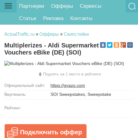
Партнерки
Офферы
Сервисы
Статьи
Реклама
Контакты
ActualTraffic.ru
»
Офферы
»
Свипстейки
Multiplerizes - Aldi Supermarket
Vouchers eBike (DE) (SOI)
Поднять на 1 место в рейтинге
Официальный сайт:
https://gyazo.com
Вертикаль:
SOI Sweepstakes, Sweepstake
Рейтинг:
Подключить оффер